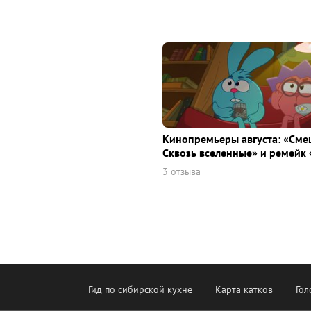
Кинопремьеры августа: «Сме
Сквозь вселенные» и ремейк 
3 отзыва
Гид по сибирской кухне
Карта катков
Гол