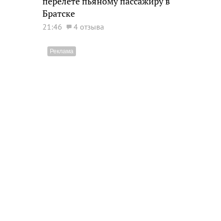
перелете пьяному пассажиру в
Братске
21:46
4 отзыва