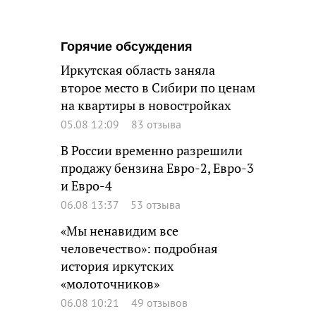
Горячие обсуждения
Иркутская область заняла
второе место в Сибири по ценам
на квартиры в новостройках
05.08 12:09
83 отзыва
В России временно разрешили
продажу бензина Евро-2, Евро-3
и Евро-4
06.08 13:37
53 отзыва
«Мы ненавидим все
человечество»: подробная
история иркутских
«молоточников»
06.08 10:21
49 отзывов