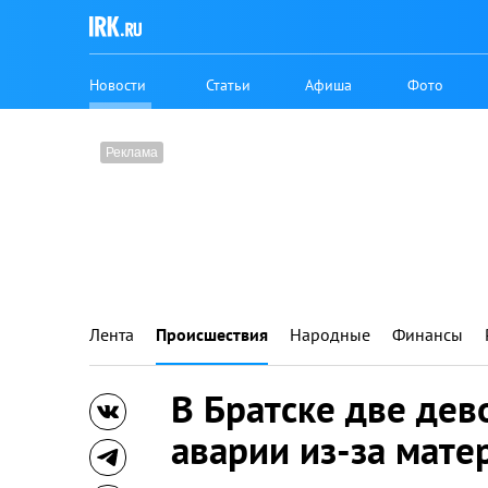
Новости
Статьи
Афиша
Фото
Лента
Происшествия
Народные
Финансы
В Братске две дев
аварии из-за мате