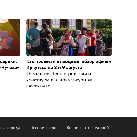
шарики.
Как провести выходные: обзор афиши
«Чучела»
Иркутска на 8 и 9 августа
Отмечаем День строителя и
участвуем в этнокультурном
фестивале.
оса города
Лесное озеро
Весточка с передовой