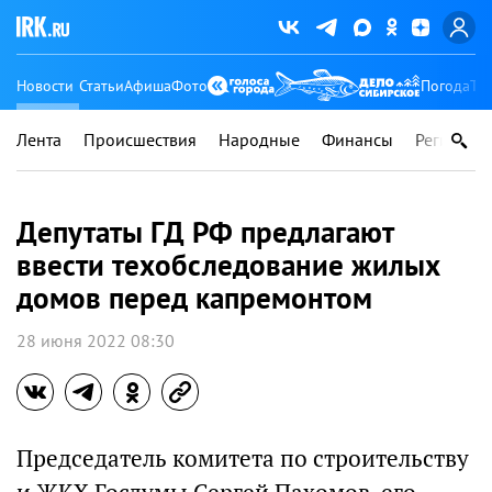
Новости
Статьи
Афиша
Фото
Погода
Ту
Лента
Происшествия
Народные
Финансы
Регионы
Депутаты ГД РФ предлагают
ввести техобследование жилых
домов перед капремонтом
28 июня 2022 08:30
Председатель комитета по строительству