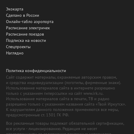
Экокарта
Сделано в России
Онлайн-табло аэропорта
Расписание электричек
Расписание поездов
Подписка на новости
Спецпроекты
Наглядно
Политика конфиденциальности
Сайт содержит материалы, охраняемые авторским правом,
и средства индивидуализации (логотипы, фирменные знаки).
Использование материалов сайта в интернете разрешено
только с указанием гиперссылки на сайт www.irk.ru.
Использование материалов сайта в печати, ТВ и радио
разрешено только с указанием названия сайта «Твой Иркутск».
К нарушителям данного положения применяются все меры,
предусмотренные ст. 1301 ГК РФ.
Все рекламные товары подлежат обязательной сертификации,
все услуги - лицензированию. Редакция не несет
ответственности за содержание рекламных материалов.