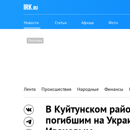
Новости
Статьи
Афиша
Фото
Лента
Происшествия
Народные
Финансы
В Куйтунском райо
погибшим на Укра