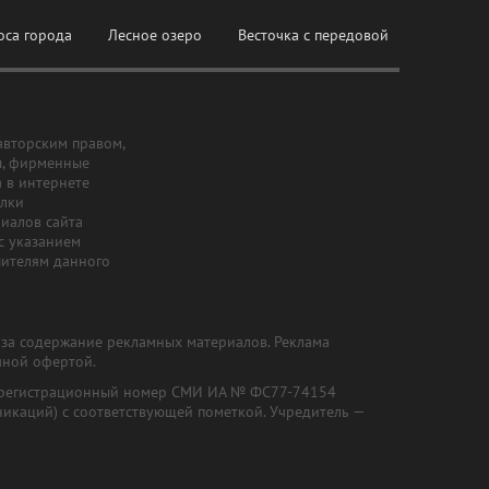
оса города
Лесное озеро
Весточка с передовой
авторским правом,
ы, фирменные
а в интернете
ылки
риалов сайта
с указанием
шителям данного
и за содержание рекламных материалов. Реклама
чной офертой.
") (регистрационный номер СМИ ИА № ФС77-74154
никаций) с соответствующей пометкой. Учредитель —