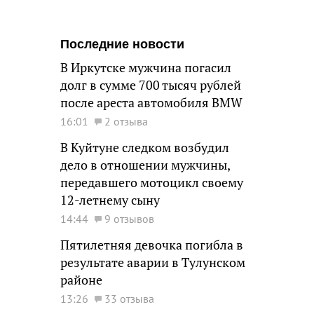
Последние новости
В Иркутске мужчина погасил
долг в сумме 700 тысяч рублей
после ареста автомобиля BMW
16:01
2 отзыва
В Куйтуне следком возбудил
дело в отношении мужчины,
передавшего мотоцикл своему
12-летнему сыну
14:44
9 отзывов
Пятилетняя девочка погибла в
результате аварии в Тулунском
районе
13:26
33 отзыва