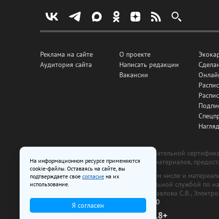
Реклама на сайте
О проекте
Экока
Аудитория сайта
Написать редакции
Сделан
Вакансии
Онлай
Распис
Распи
Подпи
Спецп
Нагля
Все рекламные товары подлежат обязательной сертификац
На информационном ресурсе применяются
изготовлена и размещена на основе материалов, предос
cookie-файлы. Оставаясь на сайте, вы
На сайте www.irk.ru размещаются в том числе и материа
подтверждаете свое
согласие
на их
от 29 октября 2018 г., выдан Федеральной службой по 
использование.
ООО «Ирк.ру». Главный редактор — Павлова С.В., Электр
Телефон редакции:
+7 (3952) 48-88-50
Я согласен
18+
© 2003–2026 IRK.ru Твой Иркутск