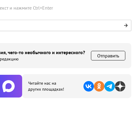
текст и нажмите
Ctrl
+
Enter
ия, чего-то необычного и интересного?
Отправить
 редакцию
Читайте нас на
других площадках!