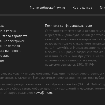
Гид по сибирской кухне
Карта катков
Гол
Политика конфиденциальности
рта
Сайт содержит материалы, охраняемые 
о в России
и средства индивидуализации (логотип
н-табло аэропорта
знаки). Использование материалов сайт
ание электричек
разрешено только с указанием гиперсс
сание поездов
на сайт www.irk.ru. Использование мате
ска на новости
в печати, ТВ и радио разрешено только 
роекты
названия сайта «Твой Иркутск». К нару
положения применяются все меры,
дно
предусмотренные ст. 1301 ГК РФ.
ии, все услуги - лицензированию. Редакция не несет ответственност
тавленных заказчиком. Все рекламные предложения не являются публи
лы от информационного агентства «Иркутск онлайн» ("Irkutsk Online
надзору в сфере связи, информационных технологий и массовых комму
онный адрес редакции:
news@irk.ru
.