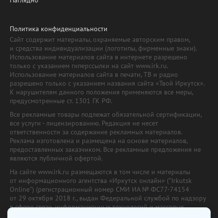
Политика конфиденциальности
Сайт содержит материалы, охраняемые авторским правом,
и средства индивидуализации (логотипы, фирменные знаки).
Использование материалов сайта в интернете разрешено
только с указанием гиперссылки на сайт www.irk.ru.
Использование материалов сайта в печати, ТВ и радио
разрешено только с указанием названия сайта «Твой Иркутск».
К нарушителям данного положения применяются все меры,
предусмотренные ст. 1301 ГК РФ.
Все рекламные товары подлежат обязательной сертификации,
все услуги - лицензированию. Редакция не несет
ответственности за содержание рекламных материалов.
Реклама изготовлена и размещена на основе материалов,
предоставленных заказчиком. Все рекламные предложения не
являются публичной офертой.
На сайте www.irk.ru размещаются в том числе и материалы
от информационного агентства «Иркутск онлайн» ("Irkutsk
Online") (регистрационный номер СМИ ИА № ФС77-74154
от 29 октября 2018 г., выдан Федеральной службой по надзору
в сфере связи, информационных технологий и массовых
коммуникаций) с соответствующей пометкой. Учредитель —