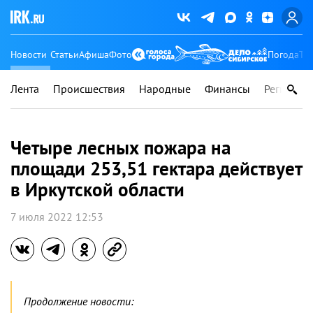
Новости
Статьи
Афиша
Фото
Погода
Ту
Лента
Происшествия
Народные
Финансы
Регионы
Четыре лесных пожара на
площади 253,51 гектара действует
в Иркутской области
7 июля 2022 12:53
Продолжение новости: