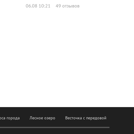
06.08 10:21
49 отзывов
оса города
Лесное озеро
Весточка с передовой