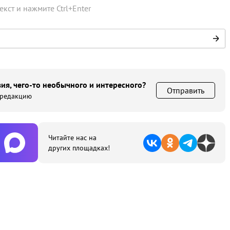
текст и нажмите
Ctrl
+
Enter
ия, чего-то необычного и интересного?
Отправить
 редакцию
Читайте нас на
других площадках!