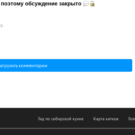
и, поэтому обсуждение закрыто
36
агрузить комментарии
Гид по сибирской кухне
Карта катков
Гол