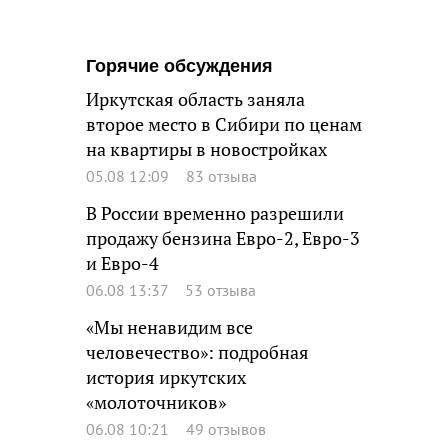
Горячие обсуждения
Иркутская область заняла
второе место в Сибири по ценам
на квартиры в новостройках
05.08 12:09
83 отзыва
В России временно разрешили
продажу бензина Евро-2, Евро-3
и Евро-4
06.08 13:37
53 отзыва
«Мы ненавидим все
человечество»: подробная
история иркутских
«молоточников»
06.08 10:21
49 отзывов