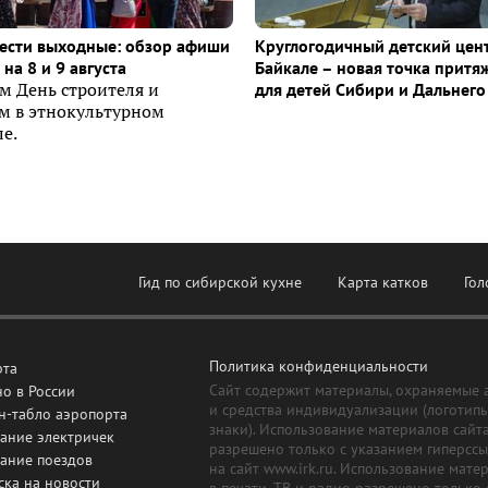
ести выходные: обзор афиши
Круглогодичный детский цен
на 8 и 9 августа
Байкале – новая точка притя
м День строителя и
для детей Сибири и Дальнего
ем в этнокультурном
е.
Гид по сибирской кухне
Карта катков
Гол
Политика конфиденциальности
рта
Сайт содержит материалы, охраняемые 
о в России
и средства индивидуализации (логотип
н-табло аэропорта
знаки). Использование материалов сайт
ание электричек
разрешено только с указанием гиперсс
сание поездов
на сайт www.irk.ru. Использование мате
ска на новости