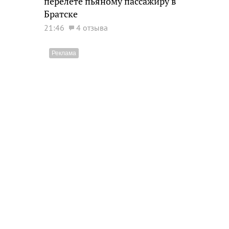
перелете пьяному пассажиру в
Братске
21:46
4 отзыва