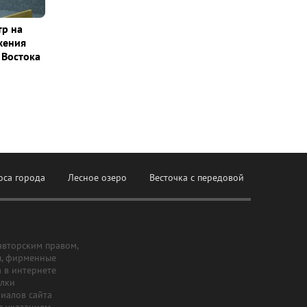
тр на
жения
 Востока
оса города
Лесное озеро
Весточка с передовой
авторским правом,
ы, фирменные
а в интернете
ылки
риалов сайта