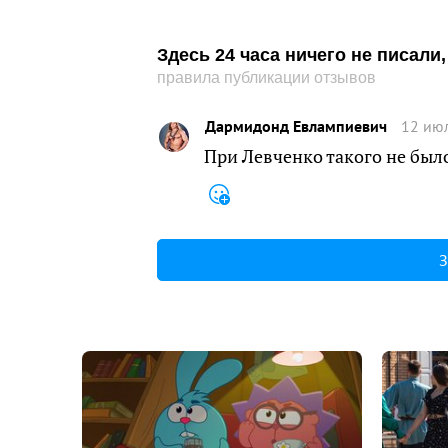
Здесь 24 часа ничего не писал
правила публикации отзывов
Дармидонд Евлампиевич
12 июл
При Левченко такого не было
З