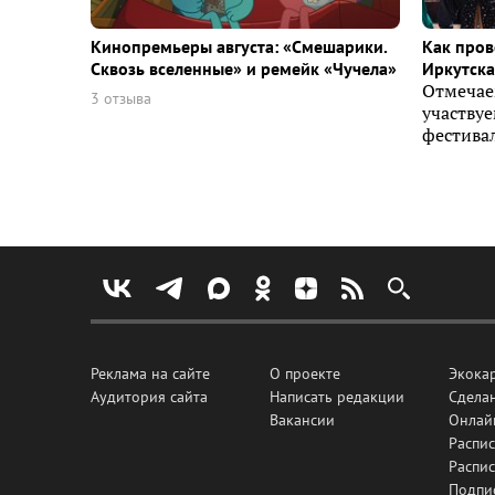
Кинопремьеры августа: «Смешарики.
Как пров
Сквозь вселенные» и ремейк «Чучела»
Иркутска 
Отмечае
3 отзыва
участву
фестивал
Реклама на сайте
О проекте
Экока
Аудитория сайта
Написать редакции
Сделан
Вакансии
Онлай
Распис
Распи
Подпи