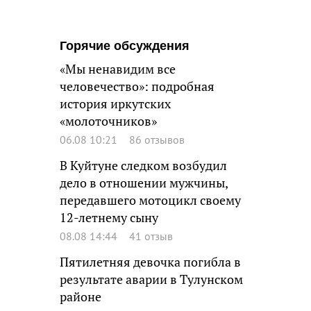
Горячие обсуждения
«Мы ненавидим все
человечество»: подробная
история иркутских
«молоточников»
06.08 10:21
86 отзывов
В Куйтуне следком возбудил
дело в отношении мужчины,
передавшего мотоцикл своему
12-летнему сыну
08.08 14:44
41 отзыв
Пятилетняя девочка погибла в
результате аварии в Тулунском
районе