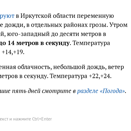
ируют
в Иркутской области переменную
е дожди, в отдельных районах грозы. Утром
й, юго-западный до десяти метров в
до 14 метров в секунду
. Температура
 +14,+19.
енная облачность, небольшой дождь, ветер
етров в секунду. Температура +22,+24.
йшие пять дней смотрите в
разделе «Погода»
.
текст и нажмите
Ctrl
+
Enter