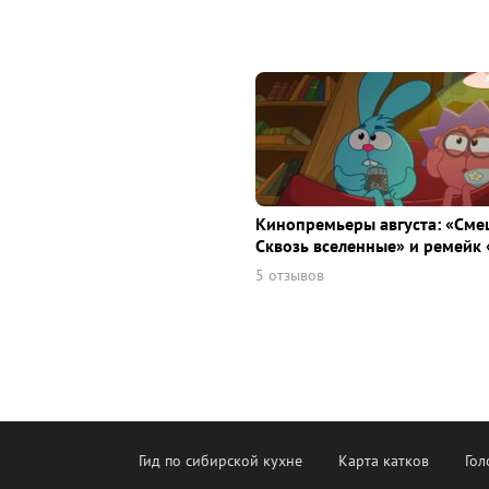
Кинопремьеры августа: «Сме
Сквозь вселенные» и ремейк 
5 отзывов
Гид по сибирской кухне
Карта катков
Гол