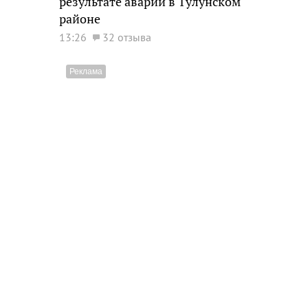
результате аварии в Тулунском
районе
13:26
32 отзыва