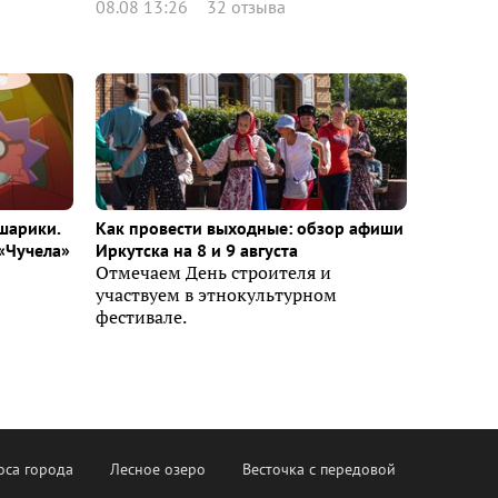
08.08 13:26
32 отзыва
шарики.
Как провести выходные: обзор афиши
«Чучела»
Иркутска на 8 и 9 августа
Отмечаем День строителя и
участвуем в этнокультурном
фестивале.
оса города
Лесное озеро
Весточка с передовой