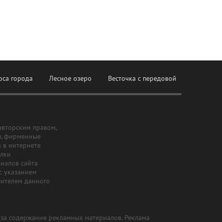
оса города
Лесное озеро
Весточка с передовой
авторским правом,
ы, фирменные
а в интернете
ылки
риалов сайта
с указанием
шителям данного
и за содержание рекламных материалов. Реклама