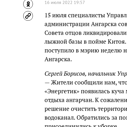
16 июля 2022 19:57
15 июля специалисты Управл
администрации Ангарска сов
Совета отцов ликвидировали 
лыжной базы в пойме Китоя.
поступило в мэрию неделю н
Ангарска.
Сергей Борисов, начальник У
— Жители сообщили нам, что
«Энергетик» появилась куча 
отдыха ангарчан. К сожалени
решение очистить территор
водоканал. Обратились за по
присоединились к уборке.