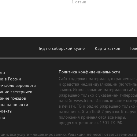
1 отзыв
Гид по сибирской кухне
Карта катков
Гол
Политика конфиденциальности
рта
Сайт содержит материалы, охраняемые 
о в России
и средства индивидуализации (логотип
н-табло аэропорта
знаки). Использование материалов сайт
ание электричек
разрешено только с указанием гиперсс
сание поездов
на сайт www.irk.ru. Использование мате
ска на новости
в печати, ТВ и радио разрешено только 
роекты
названия сайта «Твой Иркутск». К нару
положения применяются все меры,
дно
предусмотренные ст. 1301 ГК РФ.
ии, все услуги - лицензированию. Редакция не несет ответственност