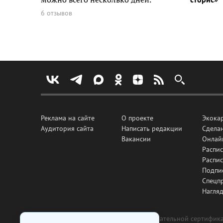
6 отзывов
Реклама на сайте
О проекте
Экока
Аудитория сайта
Написать редакции
Сделан
Вакансии
Онлай
Распис
Распи
Подпи
Спецп
Нагля
Все рекламные товары подлежат обязательной сертификац