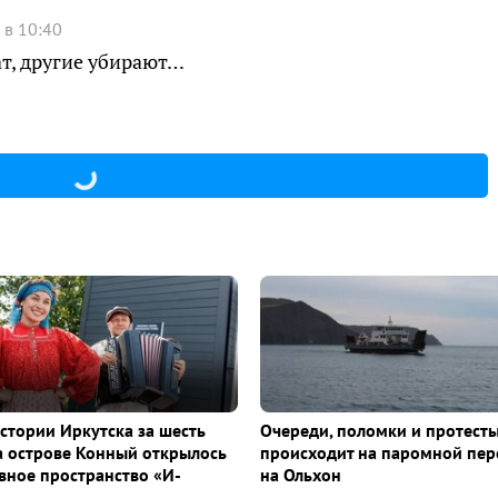
 в 10:40
чат, другие убирают…
истории Иркутска за шесть
Очереди, поломки и протесты
а острове Конный открылось
происходит на паромной пер
ное пространство «И-
на Ольхон