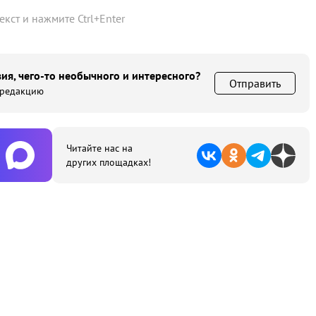
текст и нажмите
Ctrl
+
Enter
ия, чего-то необычного и интересного?
Отправить
 редакцию
Читайте нас на
других площадках!