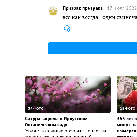
Призрак призрака
17 июля 2022
все как всегда - одни свиня
39 ФОТО
28 ФОТО
Сакура зацвела в Иркутском
365 лет 
ботаническом саду
минут: н
Увидеть нежные розовые лепестки
иммерсив
можно всего несколько дней.
сторис»