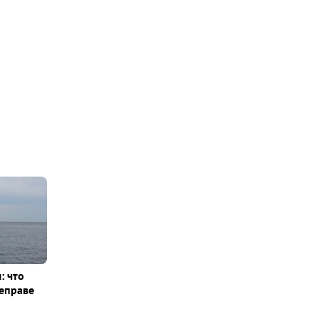
: что
еправе