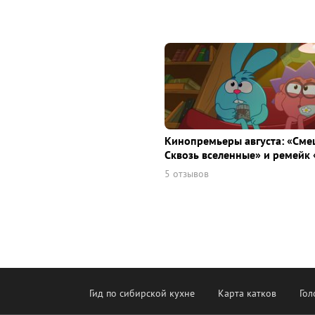
Кинопремьеры августа: «Сме
Сквозь вселенные» и ремейк 
5 отзывов
Гид по сибирской кухне
Карта катков
Гол