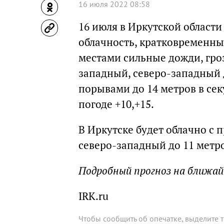
16 июля 2022 08:58
16 июля в Иркутской област
облачность, кратковременны
местами сильные дожди, гро
западный, северо-западный д
порывами до 14 метров в сек
погоде +10,+15.
В Иркутске будет облачно с 
северо-западный до 11 метро
Подробный прогноз на ближа
IRK.ru
Чтобы сообщить об опечатке, выделите 