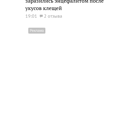
заразились энцефалитом после
укусов клещей
19:01
2 отзыва