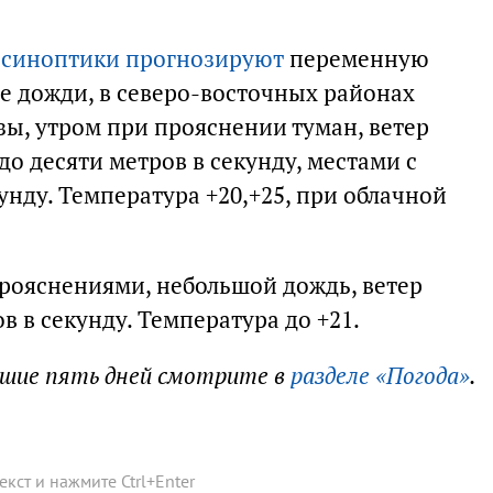
и
синоптики прогнозируют
переменную
е дожди, в северо-восточных районах
зы, утром при прояснении туман, ветер
о десяти метров в секунду, местами с
унду. Температура +20,+25, при облачной
прояснениями, небольшой дождь, ветер
в в секунду. Температура до +21.
йшие пять дней смотрите в
разделе «Погода»
.
текст и нажмите
Ctrl
+
Enter