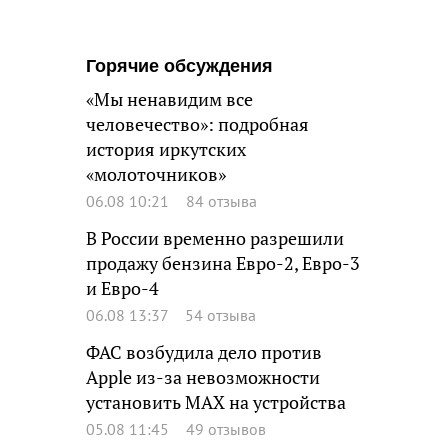
Горячие обсуждения
«Мы ненавидим все
человечество»: подробная
история иркутских
«молоточников»
06.08 10:21
84 отзыва
В России временно разрешили
продажу бензина Евро-2, Евро-3
и Евро-4
06.08 13:37
54 отзыва
ФАС возбудила дело против
Apple из-за невозможности
установить MAX на устройства
05.08 11:45
49 отзывов