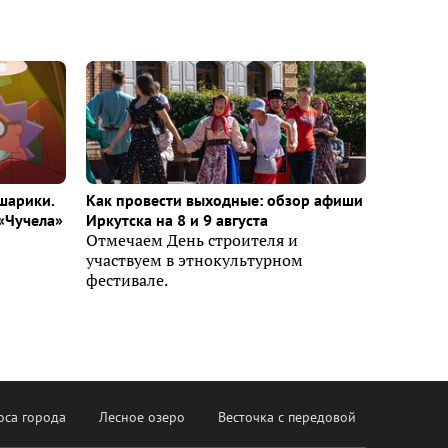
шарики.
Как провести выходные: обзор афиши
«Чучела»
Иркутска на 8 и 9 августа
Отмечаем День строителя и
участвуем в этнокультурном
фестивале.
оса города
Лесное озеро
Весточка с передовой