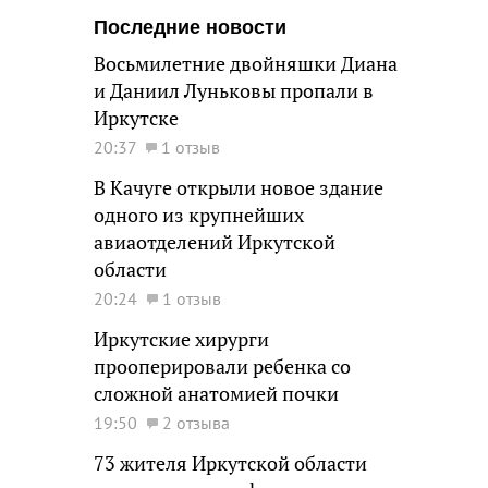
Последние новости
Восьмилетние двойняшки Диана
и Даниил Луньковы пропали в
Иркутске
20:37
1 отзыв
В Качуге открыли новое здание
одного из крупнейших
авиаотделений Иркутской
области
20:24
1 отзыв
Иркутские хирурги
прооперировали ребенка со
сложной анатомией почки
19:50
2 отзыва
73 жителя Иркутской области