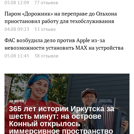
05.08 12:09
77 отзывов
Паром «Дорожник» на переправе до Ольхона
приостановил работу для техобслуживания
04.08 09:23
53 отзыва
ФАС возбудила дело против Apple из-за
невозможности установить MAX на устройства
05.08 11:45
38 отзывов
28 ФОТО
365 лет истории Иркутска за
шесть минут: на острове
Конный открылось
иммерсивное пространство