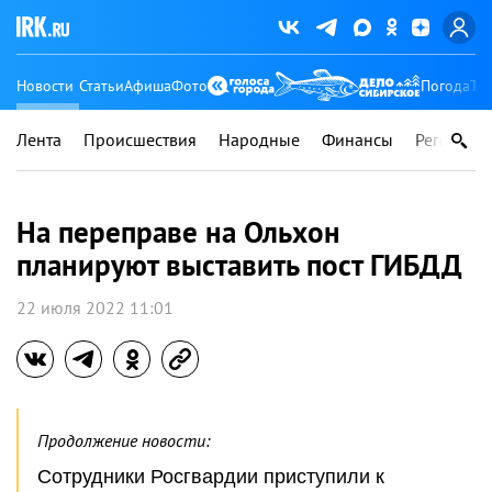
Новости
Статьи
Афиша
Фото
Погода
Ту
Лента
Происшествия
Народные
Финансы
Регионы
На переправе на Ольхон
планируют выставить пост ГИБДД
22 июля 2022 11:01
Продолжение новости:
Сотрудники Росгвардии приступили к