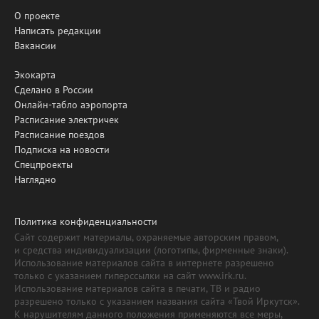
О проекте
Написать редакции
Вакансии
Экокарта
Сделано в России
Онлайн-табло аэропорта
Расписание электричек
Расписание поездов
Подписка на новости
Спецпроекты
Наглядно
Политика конфиденциальности
Сайт содержит материалы, охраняемые авторским правом,
и средства индивидуализации (логотипы, фирменные знаки).
Использование материалов сайта в интернете разрешено
только с указанием гиперссылки на сайт www.irk.ru.
Использование материалов сайта в печати, ТВ и радио
разрешено только с указанием названия сайта «Твой Иркутск».
К нарушителям данного положения применяются все меры,