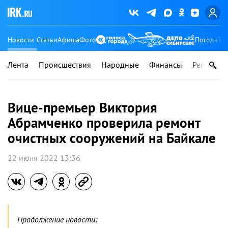
Новости
Статьи
Афиша
Фото
Погода
Ту
Лента
Происшествия
Народные
Финансы
Регионы
Вице-премьер Виктория
Абрамченко проверила ремонт
очистных сооружений на Байкале
22 июля 2022 13:36
Продолжение новости: