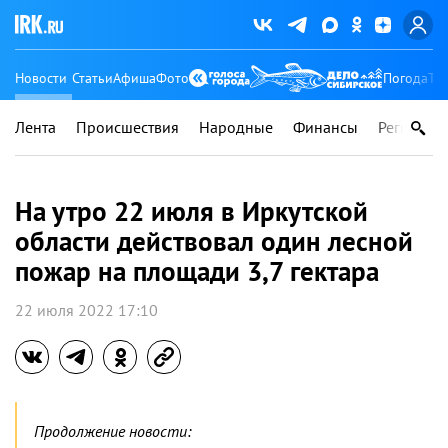
Новости
Статьи
Афиша
Фото
Погода
Ту
Лента
Происшествия
Народные
Финансы
Регионы
На утро 22 июля в Иркутской
области действовал один лесной
пожар на площади 3,7 гектара
22 июля 2022 17:10
Продолжение новости: