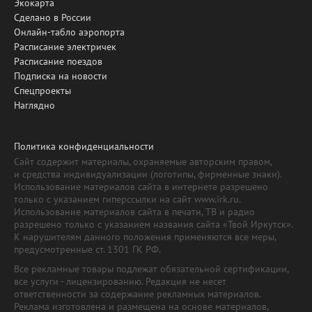
Экокарта
Сделано в России
Онлайн-табло аэропорта
Расписание электричек
Расписание поездов
Подписка на новости
Спецпроекты
Наглядно
Политика конфиденциальности
Сайт содержит материалы, охраняемые авторским правом,
и средства индивидуализации (логотипы, фирменные знаки).
Использование материалов сайта в интернете разрешено
только с указанием гиперссылки на сайт www.irk.ru.
Использование материалов сайта в печати, ТВ и радио
разрешено только с указанием названия сайта «Твой Иркутск».
К нарушителям данного положения применяются все меры,
предусмотренные ст. 1301 ГК РФ.
Все рекламные товары подлежат обязательной сертификации,
все услуги - лицензированию. Редакция не несет
ответственности за содержание рекламных материалов.
Реклама изготовлена и размещена на основе материалов,