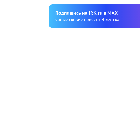
Подпишиcь на IRK.ru в MAX
Cамые свежие новости Иркутска