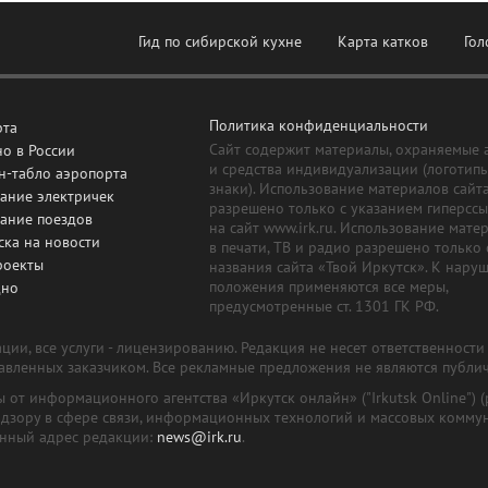
Гид по сибирской кухне
Карта катков
Гол
Политика конфиденциальности
рта
Сайт содержит материалы, охраняемые 
о в России
и средства индивидуализации (логотип
н-табло аэропорта
знаки). Использование материалов сайт
ание электричек
разрешено только с указанием гиперсс
сание поездов
на сайт www.irk.ru. Использование мате
ска на новости
в печати, ТВ и радио разрешено только 
роекты
названия сайта «Твой Иркутск». К нару
положения применяются все меры,
дно
предусмотренные ст. 1301 ГК РФ.
ии, все услуги - лицензированию. Редакция не несет ответственност
тавленных заказчиком. Все рекламные предложения не являются публи
лы от информационного агентства «Иркутск онлайн» ("Irkutsk Online
надзору в сфере связи, информационных технологий и массовых комму
онный адрес редакции:
news@irk.ru
.