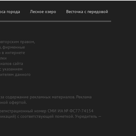
оса города
Лесное озеро
Весточка с передовой
авторским правом,
ы, фирменные
а в интернете
ылки
риалов сайта
с указанием
шителям данного
и за содержание рекламных материалов. Реклама
чной офертой.
") (регистрационный номер СМИ ИА № ФС77-74154
никаций) с соответствующей пометкой. Учредитель —