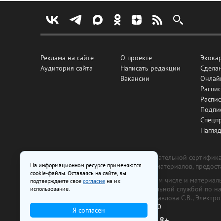
Реклама на сайте
О проекте
Экока
Аудитория сайта
Написать редакции
Сделан
Вакансии
Онлай
Распис
Распи
Подпи
Спецп
Нагля
Все рекламные товары подлежат обязательной сертификац
На информационном ресурсе применяются
изготовлена и размещена на основе материалов, предос
cookie-файлы. Оставаясь на сайте, вы
На сайте www.irk.ru размещаются в том числе и материа
подтверждаете свое
согласие
на их
от 29 октября 2018 г., выдан Федеральной службой по 
использование.
ООО «Ирк.ру». Главный редактор — Павлова С.В., Электр
Телефон редакции:
+7 (3952) 48-88-50
Я согласен
18+