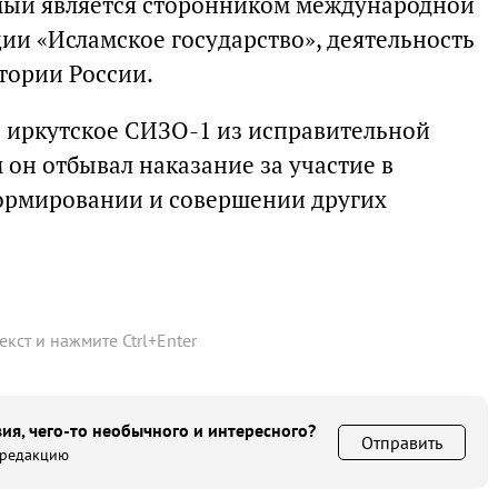
емый является сторонником международной
ии «Исламское государство», деятельность
тории России.
 иркутское СИЗО-1 из исправительной
 он отбывал наказание за участие в
рмировании и совершении других
текст и нажмите
Ctrl
+
Enter
ия, чего-то необычного и интересного?
Отправить
 редакцию