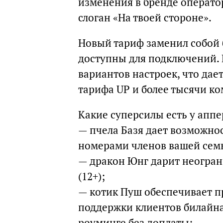
изменения в бренде операто
слоган «На твоей стороне».
Новый тариф заменил собой 
доступны для подключений. 
вариантов настроек, что дае
тарифа UP и более тысячи 
Какие суперсилы есть у аппе
— пчела Базя дает возможнос
номерами членов вашей семь
— дракон Юнг дарит неограни
(12+);
— котик Пуш обеспечивает п
поддержки клиентов билайна 
роуминге без доплаты;