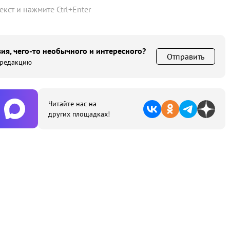
текст и нажмите
Ctrl
+
Enter
ия, чего-то необычного и интересного?
Отправить
 редакцию
Читайте нас на
других площадках!