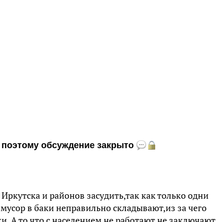
и, поэтому обсуждение закрыто
Иркутска и районов засудить,так как только одни
 мусор в баки неправильно складывают,из за чего
и. А то,что с населением не работают,не заключают