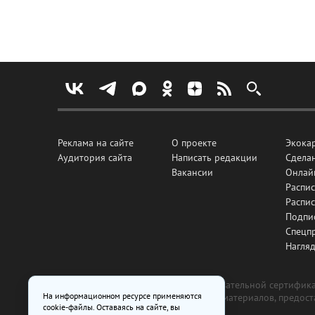
Реклама на сайте
О проекте
Экока
Аудитория сайта
Написать редакции
Сделан
Вакансии
Онлай
Распис
Распи
Подпи
Спецп
Нагля
Все рекламные товары подлежат обязательной сертификац
На информационном ресурсе применяются
изготовлена и размещена на основе материалов, предос
cookie-файлы. Оставаясь на сайте, вы