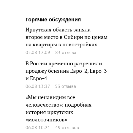
Горячие обсуждения
Иркутская область заняла
второе место в Сибири по ценам
на квартиры в новостройках
05.08 12:09
83 отзыва
В России временно разрешили
продажу бензина Евро-2, Евро-3
и Евро-4
06.08 13:37
53 отзыва
«Мы ненавидим все
человечество»: подробная
история иркутских
«молоточников»
06.08 10:21
49 отзывов