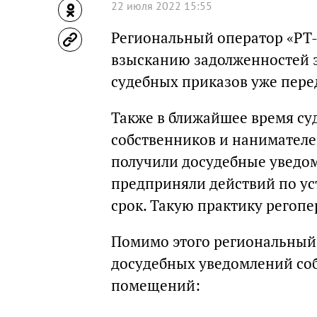
22 июля 2022 15:55
Региональный оператор «РТ-
взысканию задолженностей з
судебных приказов уже пер
Также в ближайшее время су
собственников и нанимател
получили досудебные уведо
предприняли действий по у
срок. Такую практику регоп
Помимо этого региональный
досудебных уведомлений со
помещений: