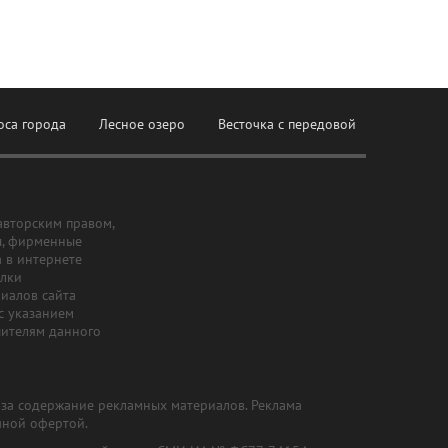
оса города
Лесное озеро
Весточка с передовой
авторским правом,
ы, фирменные
а в интернете
ылки
риалов сайта
с указанием
шителям данного
и за содержание рекламных материалов. Реклама
чной офертой.