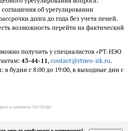
удебного урегулирования вопроса:
 соглашения об урегулировании
ассрочки долга до года без учета пеней.
есть возможность перейти на фактический
можно получить у специалистов «РТ-НЭО
тактам:
43-44-11
,
contact@rtneo-irk.ru
.
в будни с 8:00 до 19:00, в выходные дни с
текст и нажмите
Ctrl
+
Enter
ия, чего-то необычного и интересного?