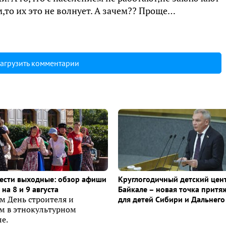
,то их это не волнует. А зачем?? Проще…
агрузить комментарии
ести выходные: обзор афиши
Круглогодичный детский цен
на 8 и 9 августа
Байкале – новая точка притя
м День строителя и
для детей Сибири и Дальнего
ем в этнокультурном
е.