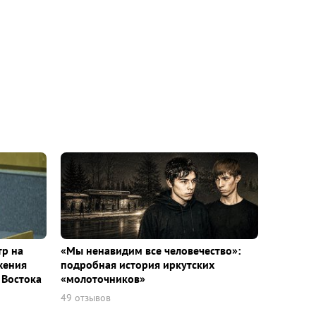
тр на
«Мы ненавидим все человечество»:
жения
подробная история иркутских
 Востока
«молоточников»
49 отзывов