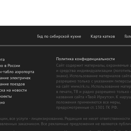
Гид по сибирской кухне
Карта катков
Гол
Политика конфиденциальности
рта
Сайт содержит материалы, охраняемые 
о в России
и средства индивидуализации (логотип
н-табло аэропорта
знаки). Использование материалов сайт
ание электричек
разрешено только с указанием гиперсс
сание поездов
на сайт www.irk.ru. Использование мате
ска на новости
в печати, ТВ и радио разрешено только 
роекты
названия сайта «Твой Иркутск». К нару
положения применяются все меры,
дно
предусмотренные ст. 1301 ГК РФ.
ии, все услуги - лицензированию. Редакция не несет ответственност
тавленных заказчиком. Все рекламные предложения не являются публи