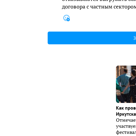
договора с частным сектором
З
Как пров
Иркутска 
Отмечае
участву
фестивал