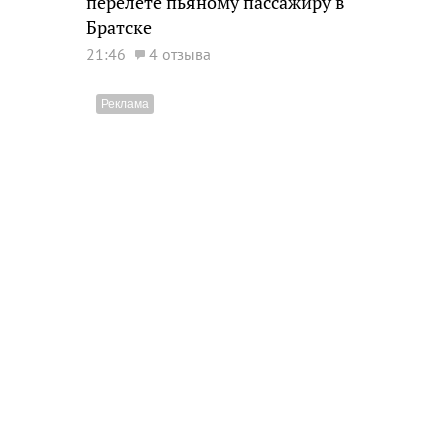
перелете пьяному пассажиру в
Братске
21:46
4 отзыва