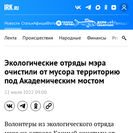
Новости
Статьи
Афиша
Фото
Погода
Ту
Лента
Происшествия
Народные
Финансы
Регионы
Экологические отряды мэра
очистили от мусора территорию
под Академическим мостом
22 июля 2022 09:00
Волонтеры из экологического отряда