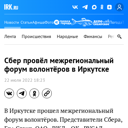
Новости
Статьи
Афиша
Фото
Погода
Ту
Лента
Происшествия
Народные
Финансы
Регионы
Сбер провёл межрегиональный
форум волонтёров в Иркутске
22 июля 2022 18:23
В Иркутске прошел межрегиональный
форум волонтёров. Представители Сбера,