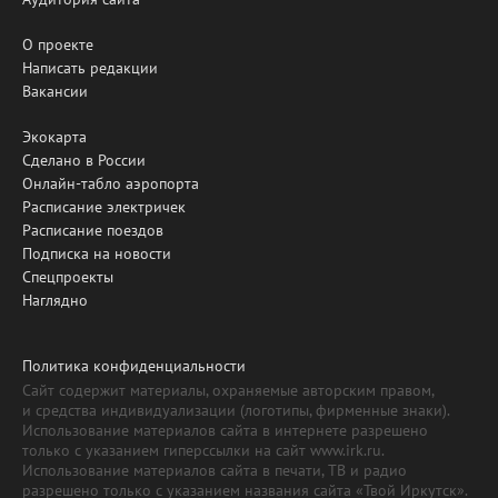
О проекте
Написать редакции
Вакансии
Экокарта
Сделано в России
Онлайн-табло аэропорта
Расписание электричек
Расписание поездов
Подписка на новости
Спецпроекты
Наглядно
Политика конфиденциальности
Сайт содержит материалы, охраняемые авторским правом,
и средства индивидуализации (логотипы, фирменные знаки).
Использование материалов сайта в интернете разрешено
только с указанием гиперссылки на сайт www.irk.ru.
Использование материалов сайта в печати, ТВ и радио
разрешено только с указанием названия сайта «Твой Иркутск».