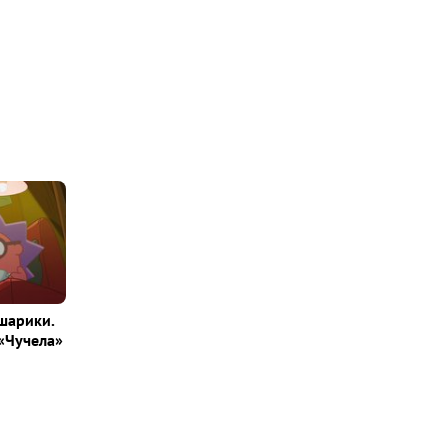
шарики.
«Чучела»