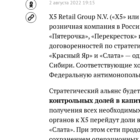
2 августа 2022 19:15
X5 Retail Group N.V. («X5» и
розничная компания в Росс
«Пятерочка», «Перекресток»
договоренностей по стратег
«Красный Яр» и «Слата» — о
Сибири. Соответствующие хо
Федеральную антимонопольн
Стратегический альянс буде
контрольных долей в капи
получения всех необходимы
органов к X5 перейдут доли 
«Слата». При этом сети прод
сохранением операционных 