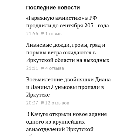
Последние новости
«Гаражную амнистию» в РФ
продлили до сентября 2031 года
21:56
1 отзыв
Ливневые дожди, грозы, град и
порывы ветра ожидаются в
Иркутской области на выходных
21:11
4 отзыва
Восьмилетние двойняшки Диана
и Даниил Луньковы пропали в
Иркутске
20:37
12 отзывов
В Качуге открыли новое здание
одного из крупнейших
авиаотделений Иркутской