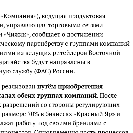
ли «Компания»), ведущая продуктовая
ии, управляющая торговыми сетями
 и «Чижик», сообщает о достижении
ическому партнёрству с группами компаний
дними из ведущих ритейлеров Восточной
датайства будут направлены в
ую службу (ФАС) России.
т реализован
путём приобретения
талах обеих группах компаний
. После
х разрешений со стороны регулирующих
в размере 70% в бизнесах «Красный Яр» и
олжат работу под своими брендами с
процессов. Одновременно часть процессов