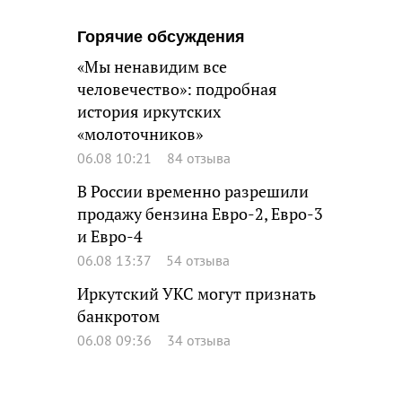
Горячие обсуждения
«Мы ненавидим все
человечество»: подробная
история иркутских
«молоточников»
06.08 10:21
84 отзыва
В России временно разрешили
продажу бензина Евро-2, Евро-3
и Евро-4
06.08 13:37
54 отзыва
Иркутский УКС могут признать
банкротом
06.08 09:36
34 отзыва