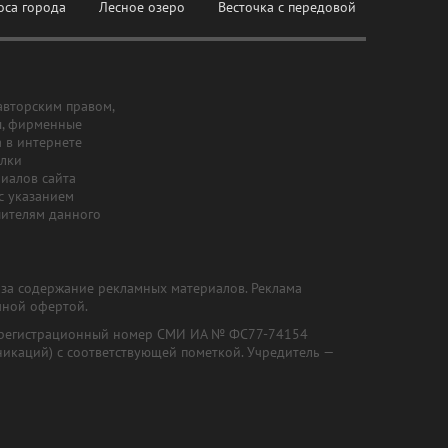
оса города
Лесное озеро
Весточка с передовой
авторским правом,
ы, фирменные
а в интернете
ылки
риалов сайта
с указанием
шителям данного
и за содержание рекламных материалов. Реклама
чной офертой.
") (регистрационный номер СМИ ИА № ФС77-74154
никаций) с соответствующей пометкой. Учредитель —