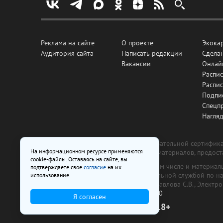
Реклама на сайте
О проекте
Экока
Аудитория сайта
Написать редакции
Сделан
Вакансии
Онлай
Распис
Распи
Подпи
Спецп
Нагля
Все рекламные товары подлежат обязательной сертификац
На информационном ресурсе применяются
изготовлена и размещена на основе материалов, предос
cookie-файлы. Оставаясь на сайте, вы
На сайте www.irk.ru размещаются в том числе и материа
подтверждаете свое
согласие
на их
от 29 октября 2018 г., выдан Федеральной службой по 
использование.
ООО «Ирк.ру». Главный редактор — Павлова С.В., Электр
Телефон редакции:
+7 (3952) 48-88-50
Я согласен
18+
© 2003–2026 IRK.ru Твой Иркутск