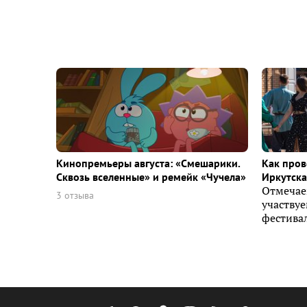
Кинопремьеры августа: «Смешарики.
Как пров
Сквозь вселенные» и ремейк «Чучела»
Иркутска 
Отмечае
3 отзыва
участву
фестивал