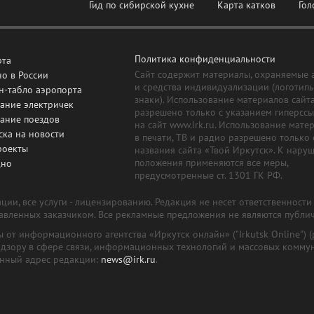
Гид по сибирской кухне
Карта катков
Гол
Политика конфиденциальности
рта
Сайт содержит материалы, охраняемые 
о в России
и средства индивидуализации (логотип
н-табло аэропорта
знаки). Использование материалов сайт
ание электричек
разрешено только с указанием гиперсс
сание поездов
на сайт www.irk.ru. Использование мате
ска на новости
в печати, ТВ и радио разрешено только 
роекты
названия сайта «Твой Иркутск». К нару
положения применяются все меры,
дно
предусмотренные ст. 1301 ГК РФ.
ии, все услуги - лицензированию. Редакция не несет ответственност
тавленных заказчиком. Все рекламные предложения не являются публи
лы от информационного агентства «Иркутск онлайн» ("Irkutsk Online
надзору в сфере связи, информационных технологий и массовых комму
онный адрес редакции:
news@irk.ru
.