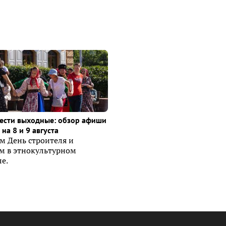
ести выходные: обзор афиши
на 8 и 9 августа
м День строителя и
ем в этнокультурном
е.