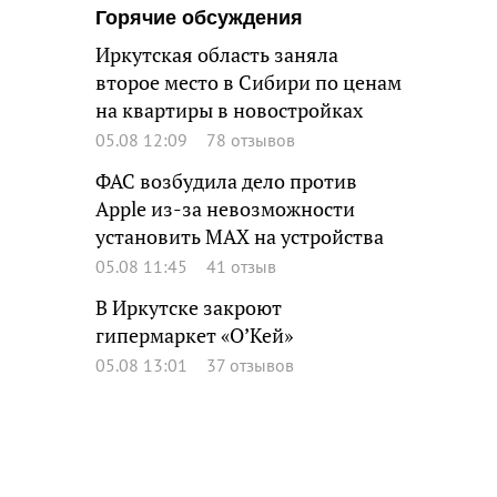
Горячие обсуждения
Иркутская область заняла
второе место в Сибири по ценам
на квартиры в новостройках
05.08 12:09
78 отзывов
ФАС возбудила дело против
Apple из-за невозможности
установить MAX на устройства
05.08 11:45
41 отзыв
В Иркутске закроют
гипермаркет «О’Кей»
05.08 13:01
37 отзывов