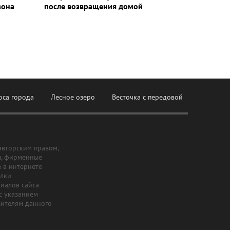
зона
после возвращения домой
оса города
Лесное озеро
Весточка с передовой
авторским правом,
ы, фирменные
а в интернете
ылки
риалов сайта
с указанием
шителям данного