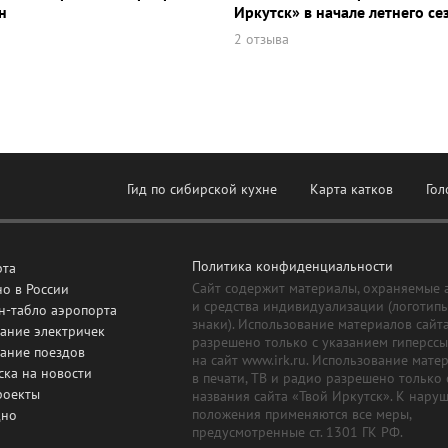
н
Иркутск» в начале летнего се
2 отзыва
Гид по сибирской кухне
Карта катков
Гол
Политика конфиденциальности
рта
Сайт содержит материалы, охраняемые 
о в России
и средства индивидуализации (логотип
н-табло аэропорта
знаки). Использование материалов сайт
ание электричек
разрешено только с указанием гиперсс
сание поездов
на сайт www.irk.ru. Использование мате
ска на новости
в печати, ТВ и радио разрешено только 
роекты
названия сайта «Твой Иркутск». К нару
положения применяются все меры,
дно
предусмотренные ст. 1301 ГК РФ.