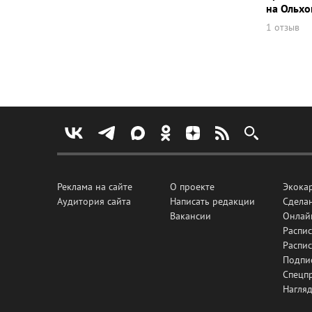
на Ольхо
1 отзыв
Реклама на сайте
О проекте
Экока
Аудитория сайта
Написать редакции
Сделан
Вакансии
Онлай
Распис
Распи
Подпи
Спецп
Нагля