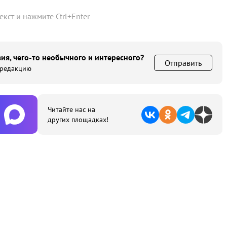
текст и нажмите
Ctrl
+
Enter
ия, чего-то необычного и интересного?
Отправить
 редакцию
Читайте нас на
других площадках!