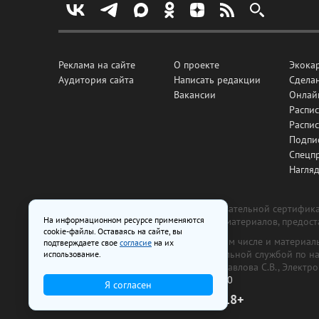
Реклама на сайте
О проекте
Экока
Аудитория сайта
Написать редакции
Сделан
Вакансии
Онлай
Распис
Распи
Подпи
Спецп
Нагля
Все рекламные товары подлежат обязательной сертификац
На информационном ресурсе применяются
изготовлена и размещена на основе материалов, предос
cookie-файлы. Оставаясь на сайте, вы
На сайте www.irk.ru размещаются в том числе и материа
подтверждаете свое
согласие
на их
от 29 октября 2018 г., выдан Федеральной службой по 
использование.
ООО «Ирк.ру». Главный редактор — Павлова С.В., Электр
Телефон редакции:
+7 (3952) 48-88-50
Я согласен
18+
© 2003–2026 IRK.ru Твой Иркутск