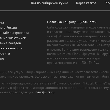
Гид по сибирской кухне
Карта катков
Гол
Политика конфиденциальности
рта
Сайт содержит материалы, охраняемые 
о в России
и средства индивидуализации (логотип
н-табло аэропорта
знаки). Использование материалов сайт
ание электричек
разрешено только с указанием гиперсс
сание поездов
на сайт www.irk.ru. Использование мате
ска на новости
в печати, ТВ и радио разрешено только 
роекты
названия сайта «Твой Иркутск». К нару
положения применяются все меры,
дно
предусмотренные ст. 1301 ГК РФ.
ии, все услуги - лицензированию. Редакция не несет ответственност
тавленных заказчиком. Все рекламные предложения не являются публи
лы от информационного агентства «Иркутск онлайн» ("Irkutsk Online
надзору в сфере связи, информационных технологий и массовых комму
онный адрес редакции:
news@irk.ru
.