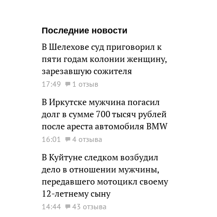
Последние новости
В Шелехове суд приговорил к
пяти годам колонии женщину,
зарезавшую сожителя
17:49
1 отзыв
В Иркутске мужчина погасил
долг в сумме 700 тысяч рублей
после ареста автомобиля BMW
16:01
4 отзыва
В Куйтуне следком возбудил
дело в отношении мужчины,
передавшего мотоцикл своему
12-летнему сыну
14:44
43 отзыва