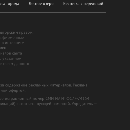
оса города
Лесное озеро
Весточка с передовой
авторским правом,
ы, фирменные
а в интернете
ылки
риалов сайта
с указанием
шителям данного
и за содержание рекламных материалов. Реклама
чной офертой.
") (регистрационный номер СМИ ИА № ФС77-74154
никаций) с соответствующей пометкой. Учредитель —