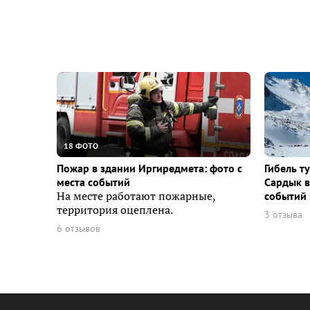
18 ФОТО
Пожар в здании Иргиредмета: фото с
Гибель т
места событий
Сардык в
На месте работают пожарные,
событий 
территория оцеплена.
3 отзыва
6 отзывов