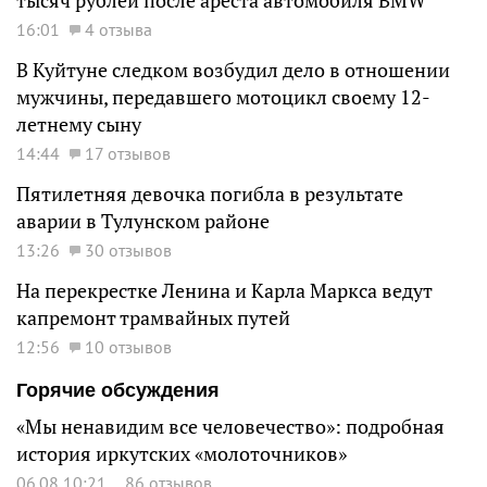
тысяч рублей после ареста автомобиля BMW
16:01
4 отзыва
В Куйтуне следком возбудил дело в отношении
мужчины, передавшего мотоцикл своему 12-
летнему сыну
14:44
17 отзывов
Пятилетняя девочка погибла в результате
аварии в Тулунском районе
13:26
30 отзывов
На перекрестке Ленина и Карла Маркса ведут
капремонт трамвайных путей
12:56
10 отзывов
Горячие обсуждения
«Мы ненавидим все человечество»: подробная
история иркутских «молоточников»
06.08 10:21
86 отзывов