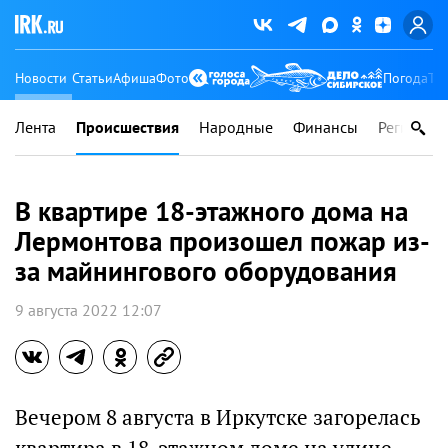
Новости
Статьи
Афиша
Фото
Погода
Ту
Лента
Происшествия
Народные
Финансы
Регионы
В квартире 18-этажного дома на
Лермонтова произошел пожар из-
за майнингового оборудования
9 августа 2022 12:07
Вечером 8 августа в Иркутске загорелась