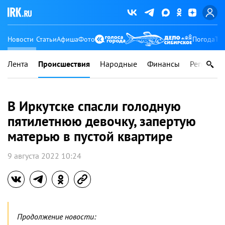
Новости
Статьи
Афиша
Фото
Погода
Ту
Лента
Происшествия
Народные
Финансы
Регионы
В Иркутске спасли голодную
пятилетнюю девочку, запертую
матерью в пустой квартире
9 августа 2022 10:24
Продолжение новости: