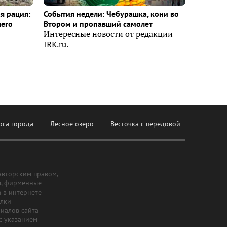
я рация:
События недели: Чебурашка, кони во
шего
Втором и пропавший самолет
Интересные новости от редакции
IRK.ru.
оса города
Лесное озеро
Весточка с передовой
авторским правом,
ы, фирменные
а в интернете
ылки
риалов сайта
с указанием