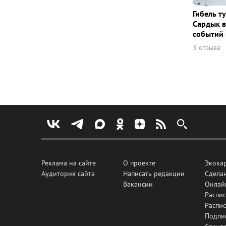
Гибель т
Сардык в
событий 
3 отзыва
Реклама на сайте
О проекте
Экока
Аудитория сайта
Написать редакции
Сделан
Вакансии
Онлай
Распис
Распи
Подпи