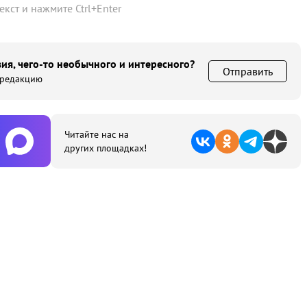
текст и нажмите
Ctrl
+
Enter
ия, чего-то необычного и интересного?
Отправить
 редакцию
Читайте нас на
других площадках!