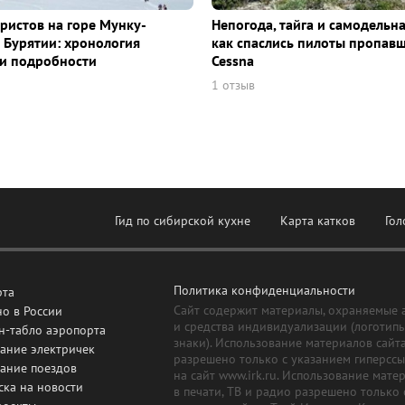
уристов на горе Мунку-
Непогода, тайга и самодельна
 Бурятии: хронология
как спаслись пилоты пропав
и подробности
Cessna
1 отзыв
Гид по сибирской кухне
Карта катков
Гол
Политика конфиденциальности
рта
Сайт содержит материалы, охраняемые 
о в России
и средства индивидуализации (логотип
н-табло аэропорта
знаки). Использование материалов сайт
ание электричек
разрешено только с указанием гиперсс
сание поездов
на сайт www.irk.ru. Использование мате
ска на новости
в печати, ТВ и радио разрешено только 