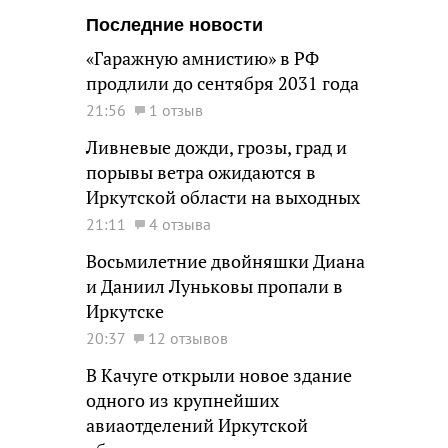
Последние новости
«Гаражную амнистию» в РФ
продлили до сентября 2031 года
21:56
1 отзыв
Ливневые дожди, грозы, град и
порывы ветра ожидаются в
Иркутской области на выходных
21:11
4 отзыва
Восьмилетние двойняшки Диана
и Даниил Луньковы пропали в
Иркутске
20:37
12 отзывов
В Качуге открыли новое здание
одного из крупнейших
авиаотделений Иркутской