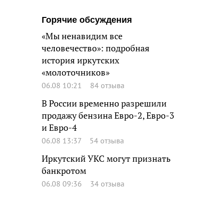
Горячие обсуждения
«Мы ненавидим все
человечество»: подробная
история иркутских
«молоточников»
06.08 10:21
84 отзыва
В России временно разрешили
продажу бензина Евро-2, Евро-3
и Евро-4
06.08 13:37
54 отзыва
Иркутский УКС могут признать
банкротом
06.08 09:36
34 отзыва