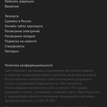
Написать редакции
Вакансии
Экокарта
Сделано в России
Онлайн-табло аэропорта
Расписание электричек
Расписание поездов
Подписка на новости
Спецпроекты
Наглядно
Политика конфиденциальности
Сайт содержит материалы, охраняемые авторским правом,
и средства индивидуализации (логотипы, фирменные знаки).
Использование материалов сайта в интернете разрешено
только с указанием гиперссылки на сайт www.irk.ru.
Использование материалов сайта в печати, ТВ и радио
разрешено только с указанием названия сайта «Твой Иркутск».
К нарушителям данного положения применяются все меры,
предусмотренные ст. 1301 ГК РФ.