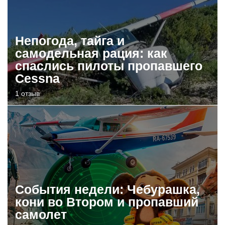
Непогода, тайга и
самодельная рация: как
спаслись пилоты пропавшего
Cessna
1 отзыв
События недели: Чебурашка,
кони во Втором и пропавший
самолет