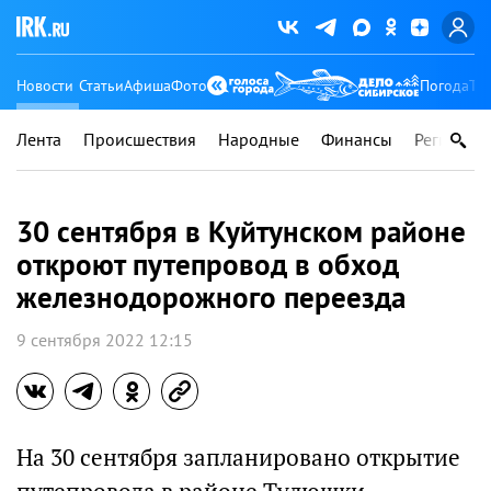
Новости
Статьи
Афиша
Фото
Погода
Ту
Лента
Происшествия
Народные
Финансы
Регионы
30 сентября в Куйтунском районе
откроют путепровод в обход
железнодорожного переезда
9 сентября 2022 12:15
На 30 сентября запланировано открытие