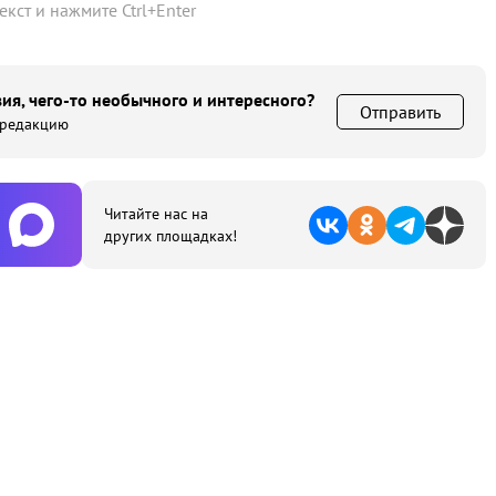
текст и нажмите
Ctrl
+
Enter
ия, чего-то необычного и интересного?
Отправить
 редакцию
Читайте нас на
других площадках!