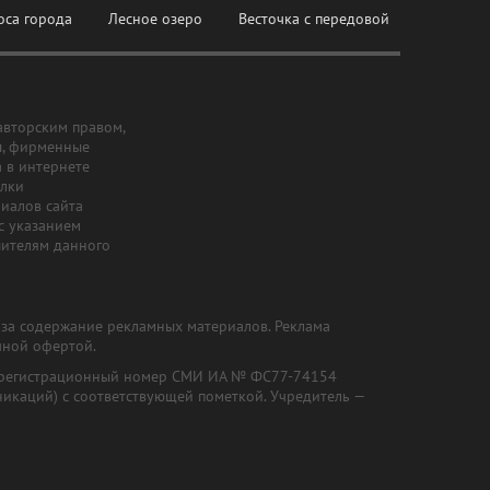
оса города
Лесное озеро
Весточка с передовой
авторским правом,
ы, фирменные
а в интернете
ылки
риалов сайта
с указанием
шителям данного
и за содержание рекламных материалов. Реклама
чной офертой.
") (регистрационный номер СМИ ИА № ФС77-74154
никаций) с соответствующей пометкой. Учредитель —