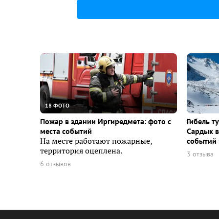
18 ФОТО
Пожар в здании Иргиредмета: фото с
Гибель т
места событий
Сардык в
На месте работают пожарные,
событий 
территория оцеплена.
3 отзыва
6 отзывов