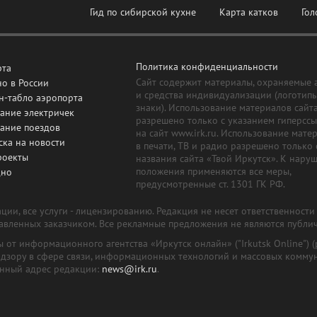
Гид по сибирской кухне
Карта катков
Гол
Политика конфиденциальности
рта
Сайт содержит материалы, охраняемые 
о в России
и средства индивидуализации (логотип
н-табло аэропорта
знаки). Использование материалов сайт
ание электричек
разрешено только с указанием гиперсс
сание поездов
на сайт www.irk.ru. Использование мате
ска на новости
в печати, ТВ и радио разрешено только 
роекты
названия сайта «Твой Иркутск». К нару
положения применяются все меры,
дно
предусмотренные ст. 1301 ГК РФ.
ии, все услуги - лицензированию. Редакция не несет ответственност
тавленных заказчиком. Все рекламные предложения не являются публи
лы от информационного агентства «Иркутск онлайн» ("Irkutsk Online
надзору в сфере связи, информационных технологий и массовых комму
онный адрес редакции:
news@irk.ru
.