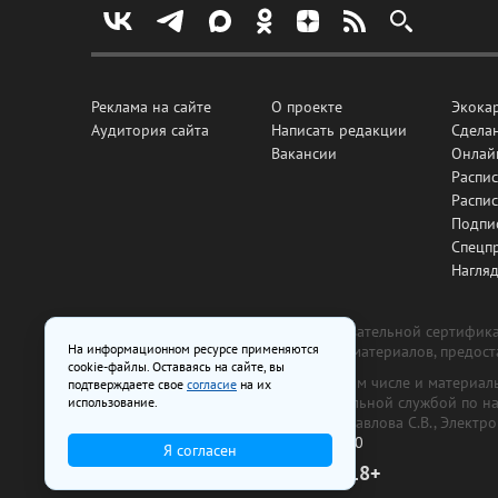
Реклама на сайте
О проекте
Экока
Аудитория сайта
Написать редакции
Сделан
Вакансии
Онлай
Распис
Распи
Подпи
Спецп
Нагля
Все рекламные товары подлежат обязательной сертификац
На информационном ресурсе применяются
изготовлена и размещена на основе материалов, предос
cookie-файлы. Оставаясь на сайте, вы
На сайте www.irk.ru размещаются в том числе и материа
подтверждаете свое
согласие
на их
от 29 октября 2018 г., выдан Федеральной службой по 
использование.
ООО «Ирк.ру». Главный редактор — Павлова С.В., Электр
Телефон редакции:
+7 (3952) 48-88-50
Я согласен
18+
© 2003–2026 IRK.ru Твой Иркутск