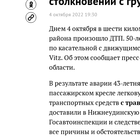
столкновении с гр
4 октября 2022 19:30
Днем 4 октября в шести кил
района произошло ДТП. 50-л
по касательной с движущимс
Vitz. Об этом сообщает прес
области.
В результате аварии 43-летн
пассажирском кресле легкову
транспортных средств
с тра
доставили в Нижнеудинскую
Госавтоинспекции и следств
все причины и обстоятельст