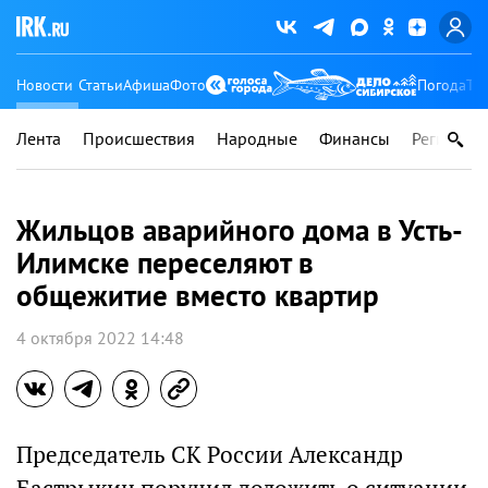
Новости
Статьи
Афиша
Фото
Погода
Ту
Лента
Происшествия
Народные
Финансы
Регионы
Жильцов аварийного дома в Усть-
Илимске переселяют в
общежитие вместо квартир
4 октября 2022 14:48
Председатель СК России Александр