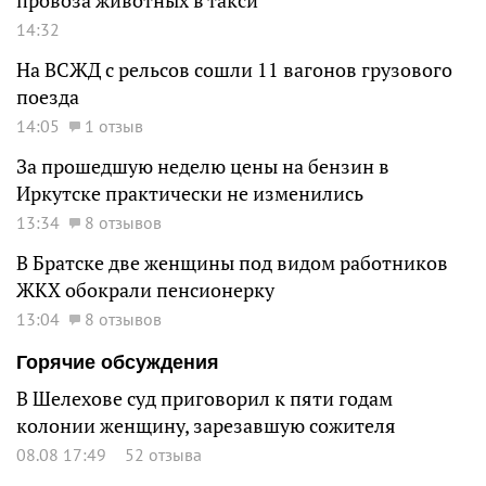
провоза животных в такси
14:32
На ВСЖД с рельсов сошли 11 вагонов грузового
поезда
14:05
1 отзыв
За прошедшую неделю цены на бензин в
Иркутске практически не изменились
13:34
8 отзывов
В Братске две женщины под видом работников
ЖКХ обокрали пенсионерку
13:04
8 отзывов
Горячие обсуждения
В Шелехове суд приговорил к пяти годам
колонии женщину, зарезавшую сожителя
08.08 17:49
52 отзыва