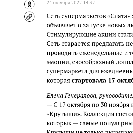
24 октября 2022 14:32
Сеть супермаркетов «Слата»
объявляет о запуске новых а
Стимулирующие акции стали
Сеть старается предлагать н
проводить еженедельные и т
эмоции, своеобразный допол
супермаркета для ежедневны
которая
стартовала 17 октя
Елена Генералова, руководит
— С 17 октября по 30 ноября
«Крутыши». Коллекция состои
которых — самые популярные
Крутыши не только вызывают