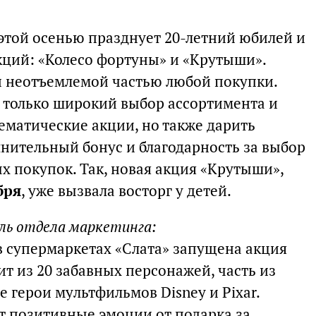
 этой осенью празднует 20-летний юбилей и
кций: «Колесо фортуны» и «Крутыши».
 неотъемлемой частью любой покупки.
е только широкий выбор ассортимента и
ематические акции, но также дарить
нительный бонус и благодарность за выбор
х покупок. Так, новая акция «Крутыши»,
бря
, уже вызвала восторг у детей.
ель отдела маркетинга:
 в супермаркетах «Слата» запущена акция
т из 20 забавных персонажей, часть из
 герои мультфильмов Disney и Pixar.
 позитивные эмоции от подарка за