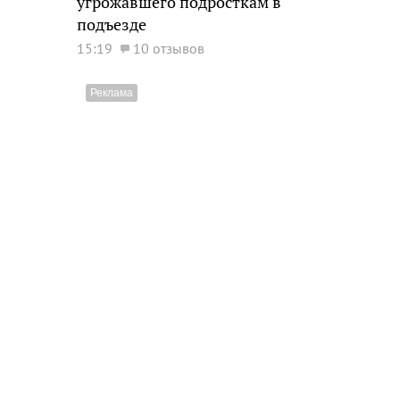
угрожавшего подросткам в
подъезде
15:19
10 отзывов