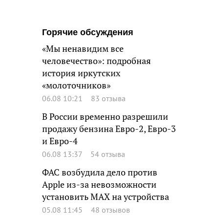
Горячие обсуждения
«Мы ненавидим все
человечество»: подробная
история иркутских
«молоточников»
06.08 10:21
83 отзыва
В России временно разрешили
продажу бензина Евро-2, Евро-3
и Евро-4
06.08 13:37
54 отзыва
ФАС возбудила дело против
Apple из-за невозможности
установить MAX на устройства
05.08 11:45
48 отзывов