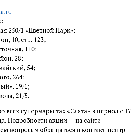
a.ru
х:
кая 250/1 «Цветной Парк»;
н, 10, стр. 123;
сточная, 110;
йон, 28;
майский, 54;
ого, 264;
ый», 19/1;
кова, 21/5.
 всех супермаркетах «Слата» в период с 17
ода. Подробности акции — на сайте
всем вопросам обращаться в контакт-центр