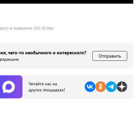
текст и нажмите
Ctrl
+
Enter
ия, чего-то необычного и интересного?
Отправить
 редакцию
Читайте нас на
других площадках!