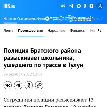
Новости
Статьи
Афиша
Фото
Погода
Ту
Лента
Происшествия
Народные
Финансы
Регионы
Полиция Братского района
разыскивает школьника,
ушедшего по трассе в Тулун
24 октября 2022 12:59
Сотрудники полиции разыскивают 13-