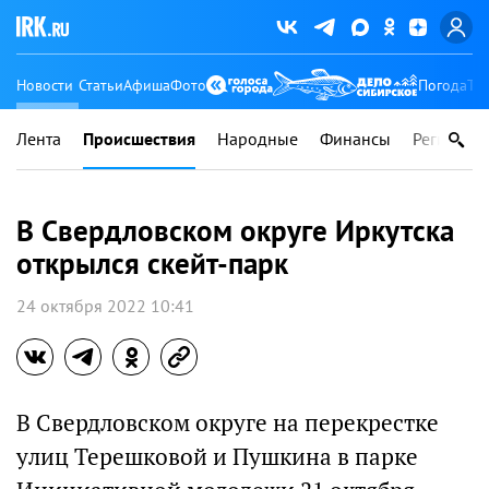
Новости
Статьи
Афиша
Фото
Погода
Ту
Лента
Происшествия
Народные
Финансы
Регионы
В Свердловском округе Иркутска
открылся скейт-парк
24 октября 2022 10:41
В Свердловском округе на перекрестке
улиц Терешковой и Пушкина в парке