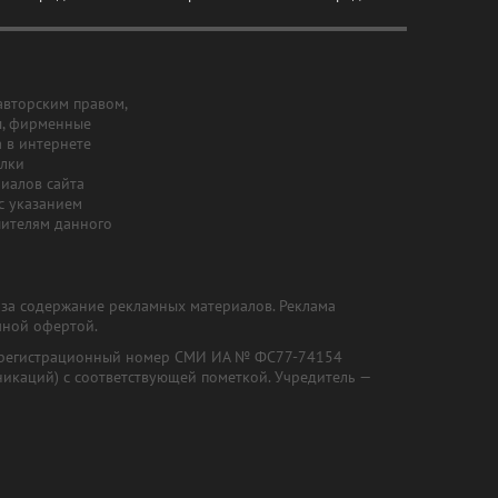
авторским правом,
ы, фирменные
а в интернете
ылки
риалов сайта
с указанием
шителям данного
и за содержание рекламных материалов. Реклама
чной офертой.
") (регистрационный номер СМИ ИА № ФС77-74154
никаций) с соответствующей пометкой. Учредитель —