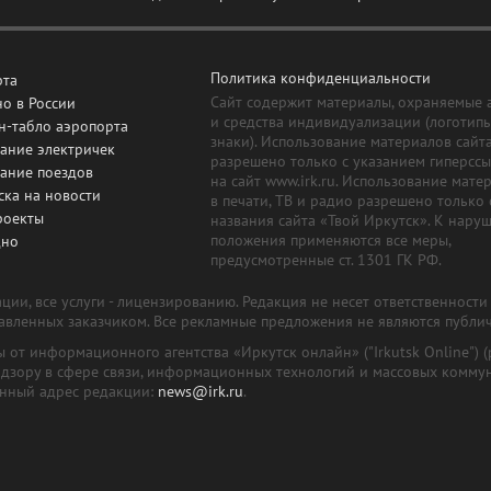
Политика конфиденциальности
рта
Сайт содержит материалы, охраняемые 
о в России
и средства индивидуализации (логотип
н-табло аэропорта
знаки). Использование материалов сайт
ание электричек
разрешено только с указанием гиперсс
сание поездов
на сайт www.irk.ru. Использование мате
ска на новости
в печати, ТВ и радио разрешено только 
роекты
названия сайта «Твой Иркутск». К нару
положения применяются все меры,
дно
предусмотренные ст. 1301 ГК РФ.
ии, все услуги - лицензированию. Редакция не несет ответственност
тавленных заказчиком. Все рекламные предложения не являются публи
лы от информационного агентства «Иркутск онлайн» ("Irkutsk Online
надзору в сфере связи, информационных технологий и массовых комму
онный адрес редакции:
news@irk.ru
.