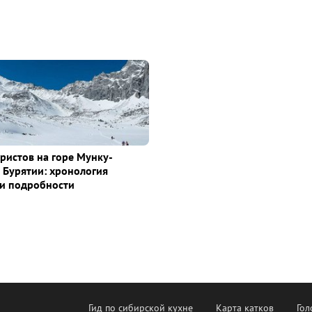
уристов на горе Мунку-
 Бурятии: хронология
и подробности
Гид по сибирской кухне
Карта катков
Гол