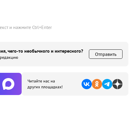
текст и нажмите
Ctrl
+
Enter
ия, чего-то необычного и интересного?
Отправить
 редакцию
Читайте нас на
других площадках!