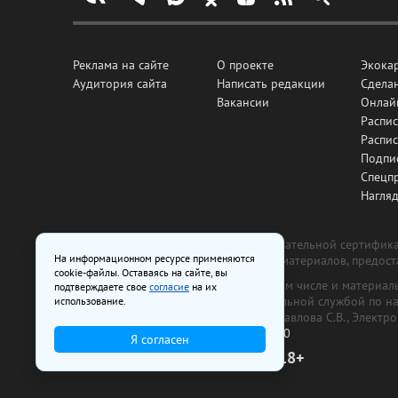
Реклама на сайте
О проекте
Экока
Аудитория сайта
Написать редакции
Сделан
Вакансии
Онлай
Распис
Распи
Подпи
Спецп
Нагля
Все рекламные товары подлежат обязательной сертификац
На информационном ресурсе применяются
изготовлена и размещена на основе материалов, предос
cookie-файлы. Оставаясь на сайте, вы
На сайте www.irk.ru размещаются в том числе и материа
подтверждаете свое
согласие
на их
от 29 октября 2018 г., выдан Федеральной службой по 
использование.
ООО «Ирк.ру». Главный редактор — Павлова С.В., Электр
Телефон редакции:
+7 (3952) 48-88-50
Я согласен
18+
© 2003–2026 IRK.ru Твой Иркутск