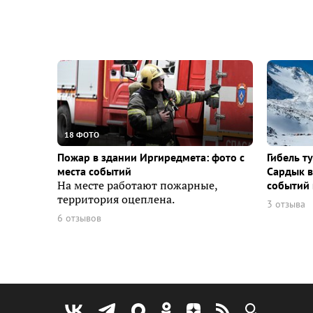
18 ФОТО
Пожар в здании Иргиредмета: фото с
Гибель т
места событий
Сардык в
На месте работают пожарные,
событий 
территория оцеплена.
3 отзыва
6 отзывов