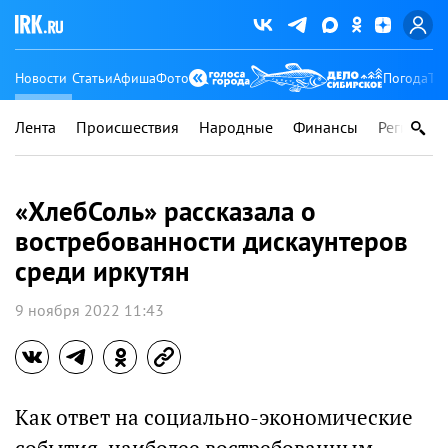
Новости
Статьи
Афиша
Фото
Погода
Ту
Лента
Происшествия
Народные
Финансы
Регионы
«ХлебСоль» рассказала о
востребованности дискаунтеров
среди иркутян
9 ноября 2022 11:43
Как ответ на социально-экономические