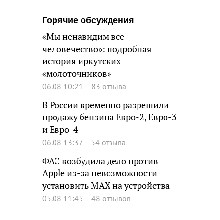
Горячие обсуждения
«Мы ненавидим все
человечество»: подробная
история иркутских
«молоточников»
06.08 10:21
83 отзыва
В России временно разрешили
продажу бензина Евро-2, Евро-3
и Евро-4
06.08 13:37
54 отзыва
ФАС возбудила дело против
Apple из-за невозможности
установить MAX на устройства
05.08 11:45
48 отзывов