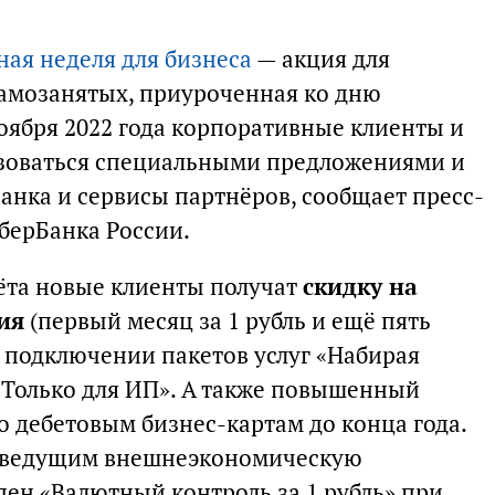
ная неделя для бизнеса
— акция для
амозанятых, приуроченная ко дню
ноября 2022 года корпоративные клиенты и
ьзоваться специальными предложениями и
анка и сервисы партнёров, сообщает пресс-
берБанка России.
ёта новые клиенты получат
скидку на
ия
(первый месяц за 1 рубль и ещё пять
и подключении пакетов услуг «Набирая
«Только для ИП». А также повышенный
о дебетовым бизнес-картам до конца года.
, ведущим внешнеэкономическую
упен «Валютный контроль за 1 рубль» при