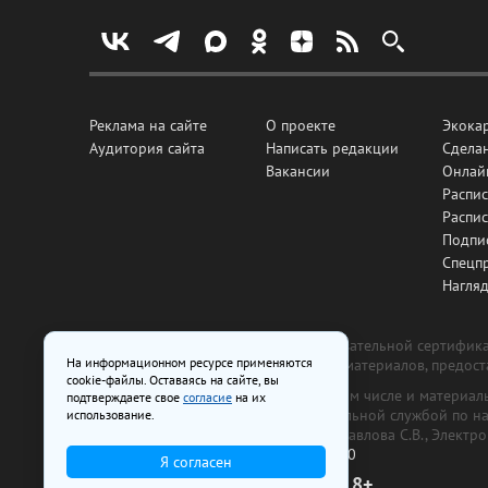
Реклама на сайте
О проекте
Экока
Аудитория сайта
Написать редакции
Сделан
Вакансии
Онлай
Распис
Распи
Подпи
Спецп
Нагля
Все рекламные товары подлежат обязательной сертификац
На информационном ресурсе применяются
изготовлена и размещена на основе материалов, предос
cookie-файлы. Оставаясь на сайте, вы
На сайте www.irk.ru размещаются в том числе и материа
подтверждаете свое
согласие
на их
от 29 октября 2018 г., выдан Федеральной службой по 
использование.
ООО «Ирк.ру». Главный редактор — Павлова С.В., Электр
Телефон редакции:
+7 (3952) 48-88-50
Я согласен
18+
© 2003–2026 IRK.ru Твой Иркутск