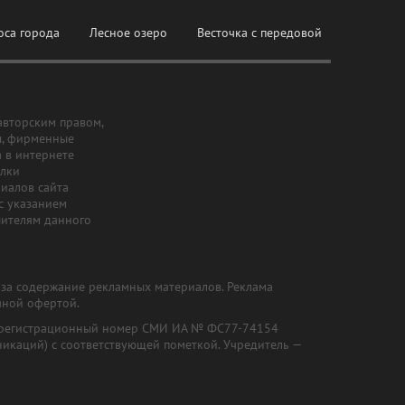
оса города
Лесное озеро
Весточка с передовой
авторским правом,
ы, фирменные
а в интернете
ылки
риалов сайта
с указанием
шителям данного
и за содержание рекламных материалов. Реклама
чной офертой.
") (регистрационный номер СМИ ИА № ФС77-74154
никаций) с соответствующей пометкой. Учредитель —