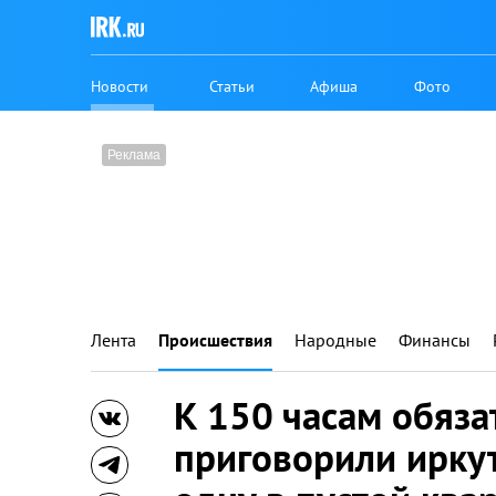
Новости
Статьи
Афиша
Фото
Лента
Происшествия
Народные
Финансы
К 150 часам обяза
приговорили ирку