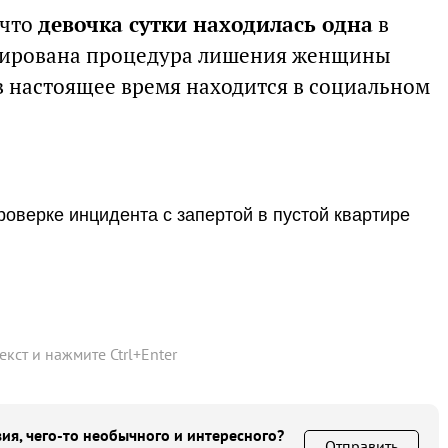
 что
девочка сутки находилась одна
в
иирована процедура лишения женщины
в настоящее время находится в социальном
роверке инцидента с запертой в пустой квартире
текст и нажмите
Ctrl
+
Enter
ия, чего-то необычного и интересного?
Отправить