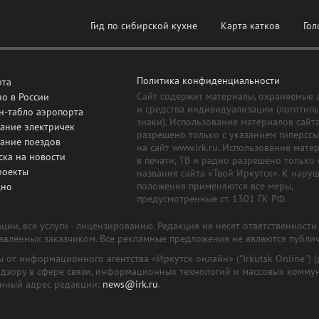
Гид по сибирской кухне
Карта катков
Гол
Политика конфиденциальности
рта
Сайт содержит материалы, охраняемые 
о в России
и средства индивидуализации (логотип
н-табло аэропорта
знаки). Использование материалов сайт
ание электричек
разрешено только с указанием гиперсс
сание поездов
на сайт www.irk.ru. Использование мате
ска на новости
в печати, ТВ и радио разрешено только 
роекты
названия сайта «Твой Иркутск». К нару
положения применяются все меры,
дно
предусмотренные ст. 1301 ГК РФ.
ии, все услуги - лицензированию. Редакция не несет ответственност
тавленных заказчиком. Все рекламные предложения не являются публи
лы от информационного агентства «Иркутск онлайн» ("Irkutsk Online
надзору в сфере связи, информационных технологий и массовых комму
онный адрес редакции:
news@irk.ru
.