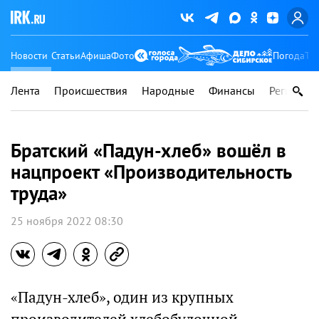
Новости
Статьи
Афиша
Фото
Погода
Ту
Лента
Происшествия
Народные
Финансы
Регионы
Братский «Падун-хлеб» вошёл в
нацпроект «Производительность
труда»
25 ноября 2022 08:30
«Падун-хлеб», один из крупных