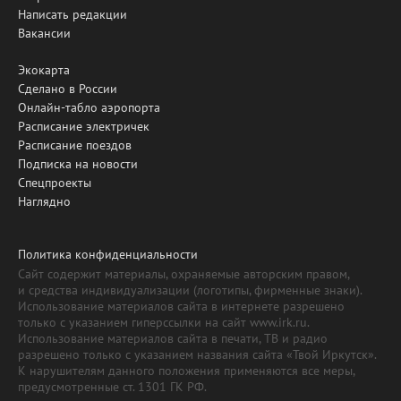
Написать редакции
Вакансии
Экокарта
Сделано в России
Онлайн-табло аэропорта
Расписание электричек
Расписание поездов
Подписка на новости
Спецпроекты
Наглядно
Политика конфиденциальности
Сайт содержит материалы, охраняемые авторским правом,
и средства индивидуализации (логотипы, фирменные знаки).
Использование материалов сайта в интернете разрешено
только с указанием гиперссылки на сайт www.irk.ru.
Использование материалов сайта в печати, ТВ и радио
разрешено только с указанием названия сайта «Твой Иркутск».
К нарушителям данного положения применяются все меры,
предусмотренные ст. 1301 ГК РФ.