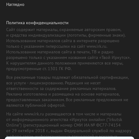
Наглядно
Политика конфиденциальности
Сайт содержит материалы, охраняемые авторским правом,
и средства индивидуализации (логотипы, фирменные знаки).
Использование материалов сайта в интернете разрешено
только с указанием гиперссылки на сайт www.irk.ru.
Использование материалов сайта в печати, ТВ и радио
разрешено только с указанием названия сайта «Твой Иркутск».
К нарушителям данного положения применяются все меры,
предусмотренные ст. 1301 ГК РФ.
Все рекламные товары подлежат обязательной сертификации,
все услуги - лицензированию. Редакция не несет
ответственности за содержание рекламных материалов.
Реклама изготовлена и размещена на основе материалов,
предоставленных заказчиком. Все рекламные предложения не
являются публичной офертой.
На сайте www.irk.ru размещаются в том числе и материалы
от информационного агентства «Иркутск онлайн» ("Irkutsk
Online") (регистрационный номер СМИ ИА № ФС77-74154
от 29 октября 2018 г., выдан Федеральной службой по надзору
в сфере связи, информационных технологий и массовых