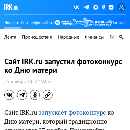
Новости
Статьи
Афиша
Фото
Погода
Ту
Лента
Происшествия
Народные
Финансы
Регионы
Сайт IRK.ru запустил фотоконкурс
ко Дню матери
25 ноября 2022 19:03
Сайт IRK.ru
запускает фотоконкурс
ко
Дню матери, который традиционно