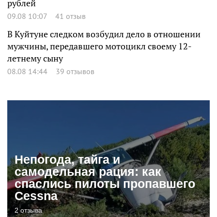
рублей
09.08 10:07
41 отзыв
В Куйтуне следком возбудил дело в отношении
мужчины, передавшего мотоцикл своему 12-
летнему сыну
08.08 14:44
39 отзывов
Непогода, тайга и
самодельная рация: как
спаслись пилоты пропавшего
Cessna
2 отзыва