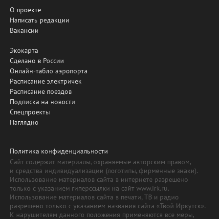
О проекте
Написать редакции
Вакансии
Экокарта
Сделано в России
Онлайн-табло аэропорта
Расписание электричек
Расписание поездов
Подписка на новости
Спецпроекты
Наглядно
Политика конфиденциальности
Сайт содержит материалы, охраняемые авторским правом,
и средства индивидуализации (логотипы, фирменные знаки).
Использование материалов сайта в интернете разрешено
только с указанием гиперссылки на сайт www.irk.ru.
Использование материалов сайта в печати, ТВ и радио
разрешено только с указанием названия сайта «Твой Иркутск».
К нарушителям данного положения применяются все меры,