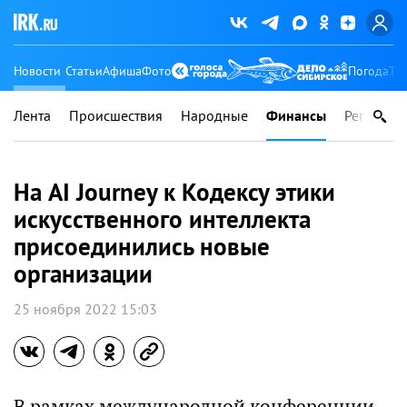
Новости
Статьи
Афиша
Фото
Погода
Ту
Лента
Происшествия
Народные
Финансы
Регионы
На AI Journey к Кодексу этики
искусственного интеллекта
присоединились новые
организации
25 ноября 2022 15:03
В рамках международной конференции