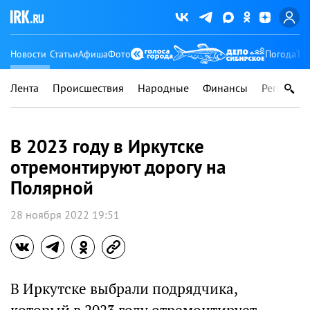
Новости
Статьи
Афиша
Фото
Погода
Ту
Лента
Происшествия
Народные
Финансы
Регионы
В 2023 году в Иркутске
отремонтируют дорогу на
Полярной
28 ноября 2022 19:51
В Иркутске выбрали подрядчика,