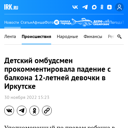
Новости
Статьи
Афиша
Фото
Погода
Ту
Лента
Происшествия
Народные
Финансы
Регионы
Детский омбудсмен
прокомментировала падение с
балкона 12-летней девочки в
Иркутске
30 ноября 2022 15:23
Уполномоченный по правам ребенка в