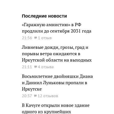
Последние новости
«Гаражную амнистию» в РФ
продлили до сентября 2031 года
21:56
1 отзыв
Ливневые дожди, грозы, град и
порывы ветра ожидаются в
Иркутской области на выходных
21:11
4 отзыва
Восьмилетние двойняшки Диана
и Даниил Луньковы пропали в
Иркутске
20:37
12 отзывов
В Качуге открыли новое здание
одного из крупнейших