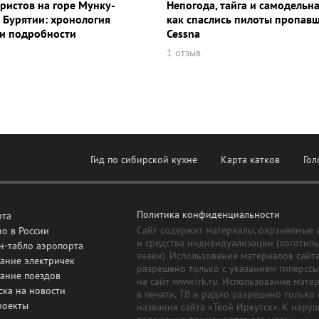
уристов на горе Мунку-
Непогода, тайга и самодельна
 Бурятии: хронология
как спаслись пилоты пропав
и подробности
Cessna
1 отзыв
Гид по сибирской кухне
Карта катков
Гол
Политика конфиденциальности
рта
Сайт содержит материалы, охраняемые 
о в России
и средства индивидуализации (логотип
н-табло аэропорта
знаки). Использование материалов сайт
ание электричек
разрешено только с указанием гиперсс
сание поездов
на сайт www.irk.ru. Использование мате
ска на новости
в печати, ТВ и радио разрешено только 
роекты
названия сайта «Твой Иркутск». К нару