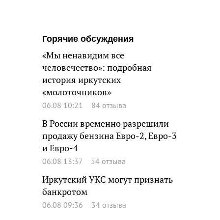
Горячие обсуждения
«Мы ненавидим все
человечество»: подробная
история иркутских
«молоточников»
06.08 10:21
84 отзыва
В России временно разрешили
продажу бензина Евро-2, Евро-3
и Евро-4
06.08 13:37
54 отзыва
Иркутский УКС могут признать
банкротом
06.08 09:36
34 отзыва