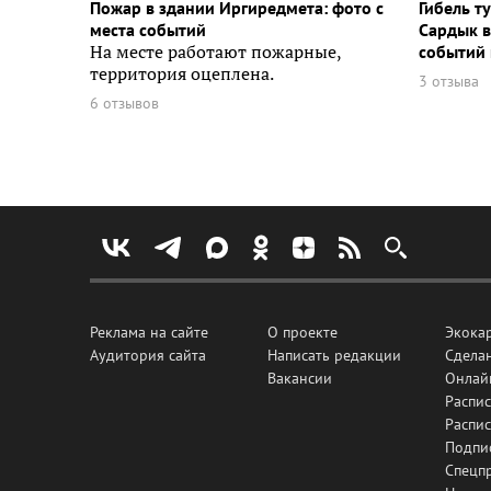
Пожар в здании Иргиредмета: фото с
Гибель т
места событий
Сардык в
На месте работают пожарные,
событий 
территория оцеплена.
3 отзыва
6 отзывов
Реклама на сайте
О проекте
Экока
Аудитория сайта
Написать редакции
Сделан
Вакансии
Онлай
Распис
Распи
Подпи
Спецп