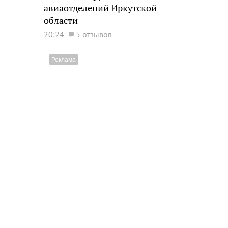
авиаотделений Иркутской
области
20:24
5 отзывов