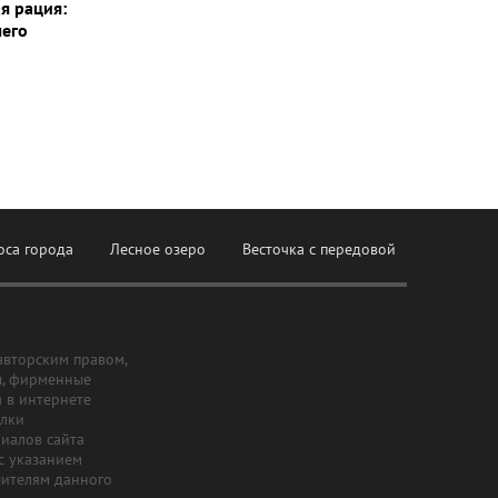
я рация:
шего
оса города
Лесное озеро
Весточка с передовой
авторским правом,
ы, фирменные
а в интернете
ылки
риалов сайта
с указанием
шителям данного