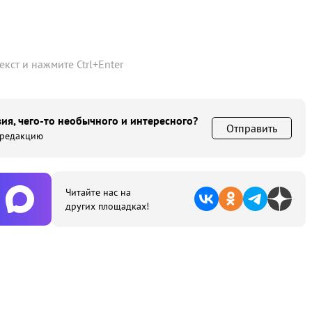
текст и нажмите
Ctrl
+
Enter
ия, чего-то необычного и интересного?
Отправить
 редакцию
Читайте нас на
других площадках!