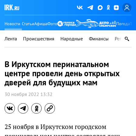
Новости
Статьи
Афиша
Фото
Погода
Ту
Лента
Происшествия
Народные
Финансы
Регионы
В Иркутском перинатальном
центре провели день открытых
дверей для будущих мам
30 ноября 2022 13:32
25 ноября в Иркутском городском