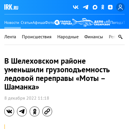
Новости
Статьи
Афиша
Фото
Погода
Ту
Лента
Происшествия
Народные
Финансы
Регионы
В Шелеховском районе
уменьшили грузоподъемность
ледовой переправы «Моты –
Шаманка»
8 декабря 2022 11:18