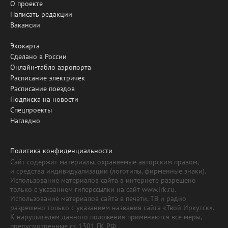
О проекте
Написать редакции
Вакансии
Экокарта
Сделано в России
Онлайн-табло аэропорта
Расписание электричек
Расписание поездов
Подписка на новости
Спецпроекты
Наглядно
Политика конфиденциальности
Сайт содержит материалы, охраняемые авторским правом,
и средства индивидуализации (логотипы, фирменные знаки).
Использование материалов сайта в интернете разрешено
только с указанием гиперссылки на сайт www.irk.ru.
Использование материалов сайта в печати, ТВ и радио
разрешено только с указанием названия сайта «Твой Иркутск».
К нарушителям данного положения применяются все меры,
предусмотренные ст. 1301 ГК РФ.