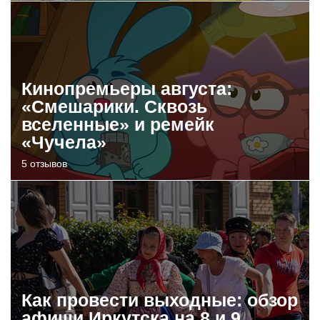
Кинопремьеры августа:
«Смешарики. Сквозь
вселенные» и ремейк
«Чучела»
5 отзывов
Как провести выходные: обзор
афиши Иркутска на 8 и 9