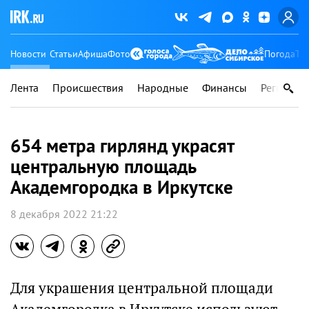
Новости
Статьи
Афиша
Фото
Погода
Ту
Лента
Происшествия
Народные
Финансы
Регионы
654 метра гирлянд украсят
центральную площадь
Академгородка в Иркутске
8 декабря 2022 21:22
Для украшения центральной площади