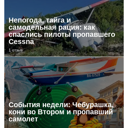
Непогода, тайга и
самодельная рация: как
спаслись пилоты пропавшего
Cessna
1 отзыв
События недели: Чебурашка,
кони во Втором и пропавший
самолет