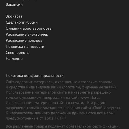
Вакансии
Экокарта
Сделано в России
Онлайн-табло аэропорта
Расписание электричек
Расписание поездов
Подписка на новости
Спецпроекты
Наглядно
Политика конфиденциальности
Сайт содержит материалы, охраняемые авторским правом,
и средства индивидуализации (логотипы, фирменные знаки).
Использование материалов сайта в интернете разрешено
только с указанием гиперссылки на сайт www.irk.ru.
Использование материалов сайта в печати, ТВ и радио
разрешено только с указанием названия сайта «Твой Иркутск».
К нарушителям данного положения применяются все меры,
предусмотренные ст. 1301 ГК РФ.
Все рекламные товары подлежат обязательной сертификации,