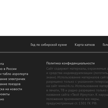
Гид по сибирской кухне
Карта катков
Гол
Политика конфиденциальности
рта
Сайт содержит материалы, охраняемые 
о в России
и средства индивидуализации (логотип
н-табло аэропорта
знаки). Использование материалов сайт
ание электричек
разрешено только с указанием гиперсс
сание поездов
на сайт www.irk.ru. Использование мате
ска на новости
в печати, ТВ и радио разрешено только 
роекты
названия сайта «Твой Иркутск». К нару
положения применяются все меры,
дно
предусмотренные ст. 1301 ГК РФ.