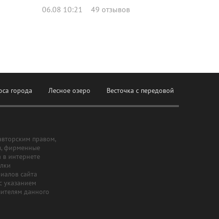
06.08 10:21
49 отзывов
оса города
Лесное озеро
Весточка с передовой
авторским правом,
ы, фирменные
а в интернете
ылки
риалов сайта
с указанием
шителям данного