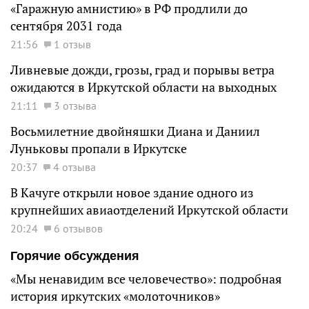
«Гаражную амнистию» в РФ продлили до
сентября 2031 года
21:56
1 отзыв
Ливневые дожди, грозы, град и порывы ветра
ожидаются в Иркутской области на выходных
21:11
3 отзыва
Восьмилетние двойняшки Диана и Даниил
Луньковы пропали в Иркутске
20:37
4 отзыва
В Качуге открыли новое здание одного из
крупнейших авиаотделений Иркутской области
20:24
6 отзывов
Горячие обсуждения
«Мы ненавидим все человечество»: подробная
история иркутских «молоточников»