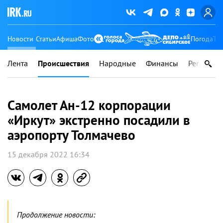
Новости
Статьи
Афиша
Фото
Погода
Ту
Лента
Происшествия
Народные
Финансы
Регионы
Самолет Ан-12 корпорации
«Иркут» экстренно посадили в
аэропорту Толмачево
15 декабря 2022 16:34
Продолжение новости: