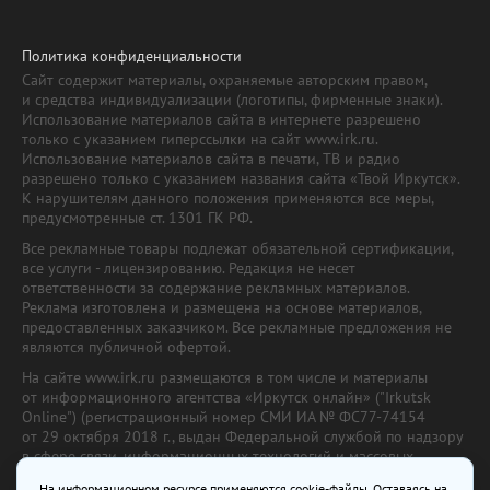
Политика конфиденциальности
Сайт содержит материалы, охраняемые авторским правом,
и средства индивидуализации (логотипы, фирменные знаки).
Использование материалов сайта в интернете разрешено
только с указанием гиперссылки на сайт www.irk.ru.
Использование материалов сайта в печати, ТВ и радио
разрешено только с указанием названия сайта «Твой Иркутск».
К нарушителям данного положения применяются все меры,
предусмотренные ст. 1301 ГК РФ.
Все рекламные товары подлежат обязательной сертификации,
все услуги - лицензированию. Редакция не несет
ответственности за содержание рекламных материалов.
Реклама изготовлена и размещена на основе материалов,
предоставленных заказчиком. Все рекламные предложения не
являются публичной офертой.
На сайте www.irk.ru размещаются в том числе и материалы
от информационного агентства «Иркутск онлайн» ("Irkutsk
Online") (регистрационный номер СМИ ИА № ФС77-74154
от 29 октября 2018 г., выдан Федеральной службой по надзору
в сфере связи, информационных технологий и массовых
коммуникаций) с соответствующей пометкой. Учредитель —
На информационном ресурсе применяются cookie-файлы. Оставаясь на