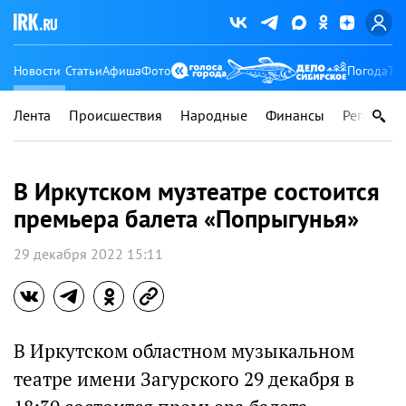
Новости
Статьи
Афиша
Фото
Погода
Ту
Лента
Происшествия
Народные
Финансы
Регионы
В Иркутском музтеатре состоится
премьера балета «Попрыгунья»
29 декабря 2022 15:11
В Иркутском областном музыкальном
театре имени Загурского 29 декабря в