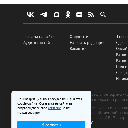
Реклама на сайте
О проекте
Экока
Аудитория сайта
Написать редакции
Сделан
Вакансии
Онлай
Распис
Распи
Подпи
Спецп
Нагля
Все рекламные товары подлежат обязательной сертификац
На информационном ресурсе применяются
изготовлена и размещена на основе материалов, предос
cookie-файлы. Оставаясь на сайте, вы
На сайте www.irk.ru размещаются в том числе и материа
подтверждаете свое
согласие
на их
от 29 октября 2018 г., выдан Федеральной службой по 
использование.
ООО «Ирк.ру». Главный редактор — Павлова С.В., Электр
Телефон редакции:
+7 (3952) 48-88-50
Я согласен