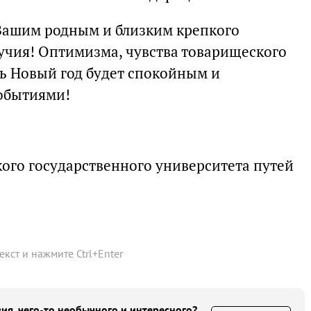
 Вашим родным и близким крепкого
лучия! Оптимизма, чувства товарищеского
ть Новый год будет спокойным и
обытиями!
кого государственного университета путей
текст и нажмите
Ctrl
+
Enter
ия, чего-то необычного и интересного?