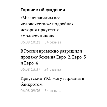
Горячие обсуждения
«Мы ненавидим все
человечество»: подробная
история иркутских
«молоточников»
06.08 10:21
84 отзыва
В России временно разрешили
продажу бензина Евро-2, Евро-3
и Евро-4
06.08 13:37
54 отзыва
Иркутский УКС могут признать
банкротом
06.08 09:36
34 отзыва