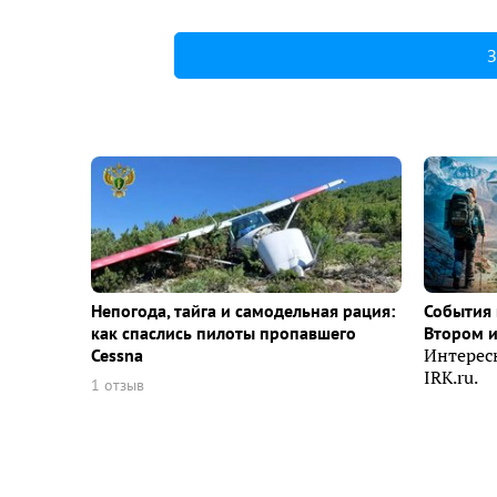
З
Непогода, тайга и самодельная рация:
События 
как спаслись пилоты пропавшего
Втором 
Cessna
Интерес
IRK.ru.
1 отзыв