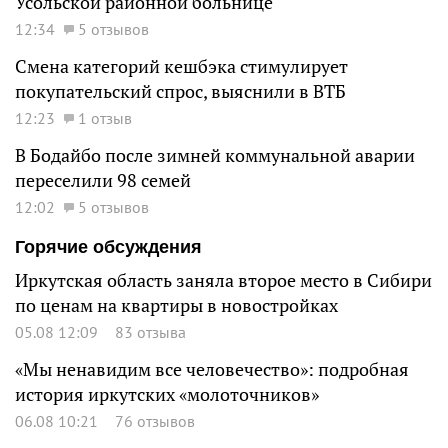
Усольской районной больнице
12:34
5 отзывов
Смена категорий кешбэка стимулирует
покупательский спрос, выяснили в ВТБ
12:23
1 отзыв
В Бодайбо после зимней коммунальной аварии
переселили 98 семей
12:02
5 отзывов
Горячие обсуждения
Иркутская область заняла второе место в Сибири
по ценам на квартиры в новостройках
05.08 12:09
83 отзыва
«Мы ненавидим все человечество»: подробная
история иркутских «молоточников»
06.08 10:21
76 отзывов