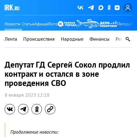
Новости
Статьи
Афиша
Фото
Погода
Ту
Лента
Происшествия
Народные
Финансы
Регионы
Депутат ГД Сергей Сокол продлил
контракт и остался в зоне
проведения СВО
8 января 2023 12:18
Продолжение новости: