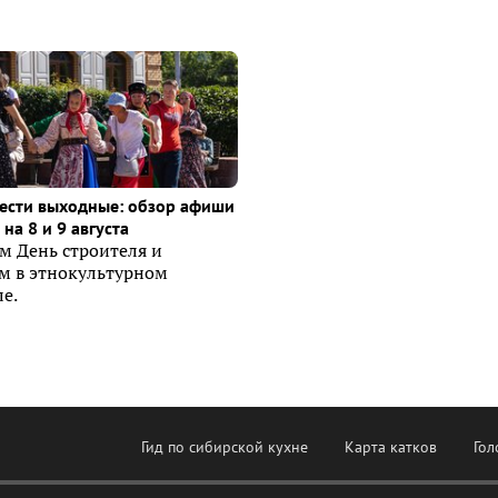
ести выходные: обзор афиши
на 8 и 9 августа
м День строителя и
ем в этнокультурном
е.
Гид по сибирской кухне
Карта катков
Гол