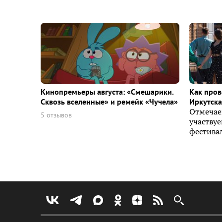
Кинопремьеры августа: «Смешарики.
Как пров
Сквозь вселенные» и ремейк «Чучела»
Иркутска 
Отмечае
5 отзывов
участву
фестивал