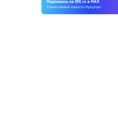
Подпишиcь на IRK.ru в MAX
Cамые свежие новости Иркутска