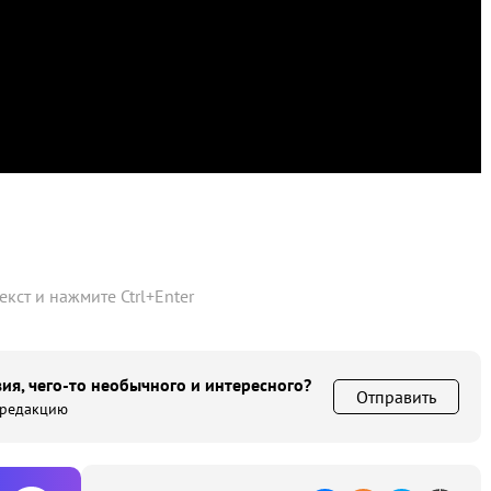
текст и нажмите
Ctrl
+
Enter
ия, чего-то необычного и интересного?
Отправить
 редакцию