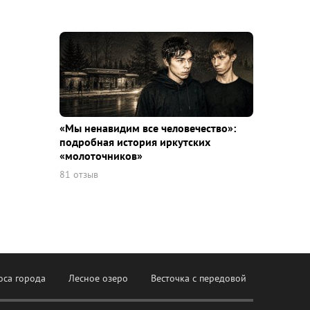
«Мы ненавидим все человечество»:
подробная история иркутских
«молоточников»
81 отзыв
оса города
Лесное озеро
Весточка с передовой