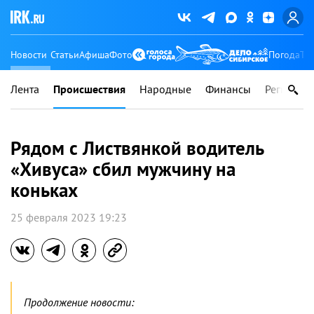
Новости
Статьи
Афиша
Фото
Погода
Ту
Лента
Происшествия
Народные
Финансы
Регионы
Рядом с Листвянкой водитель
«Хивуса» сбил мужчину на
коньках
25 февраля 2023 19:23
Продолжение новости: