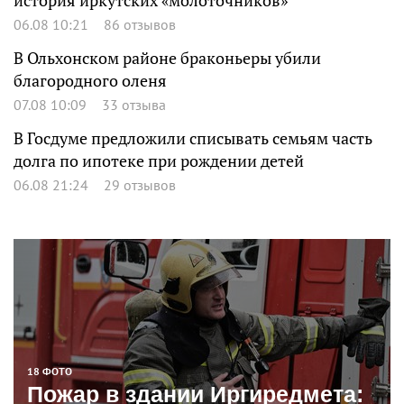
история иркутских «молоточников»
06.08 10:21
86 отзывов
В Ольхонском районе браконьеры убили
благородного оленя
07.08 10:09
33 отзыва
В Госдуме предложили списывать семьям часть
долга по ипотеке при рождении детей
06.08 21:24
29 отзывов
18 ФОТО
Пожар в здании Иргиредмета: